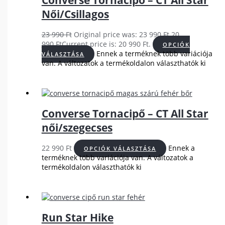
Converse Tornacipő – CT All Star
Női/Csillagos
23 990
Ft
Original price was: 23 990 Ft.
20
990
Ft
Current price is: 20 990 Ft.
OPCIÓK
Ennek a terméknek több variációja
VÁLASZTÁSA
van. A változatok a termékoldalon választhatók ki
Converse Tornacipő – CT All Star
női/szegecses
22 990
Ft
Ennek a
OPCIÓK VÁLASZTÁSA
terméknek több variációja van. A változatok a
termékoldalon választhatók ki
Run Star Hike