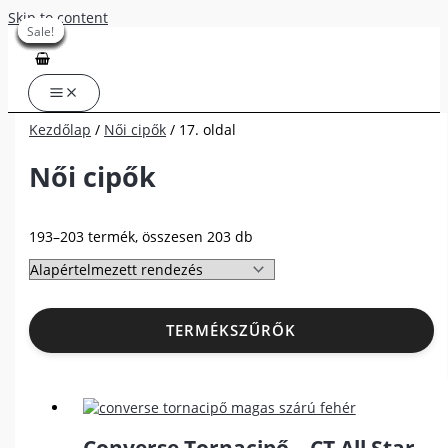
Skip to content
Sale!
Sale!
Sale!
Sale!
Sale!
Sale!
Sale!
Sale!
Sale!
Sale!
Kezdőlap
/
Női cipők
/ 17. oldal
Női cipők
193–203 termék, összesen 203 db
TERMÉKSZŰRŐK