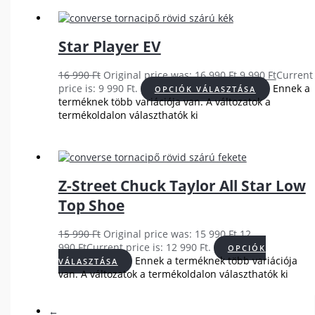
Star Player EV
16 990
Ft
Original price was: 16 990 Ft.
9 990
Ft
Current
price is: 9 990 Ft.
Ennek a
OPCIÓK VÁLASZTÁSA
terméknek több variációja van. A változatok a
termékoldalon választhatók ki
Z-Street Chuck Taylor All Star Low
Top Shoe
15 990
Ft
Original price was: 15 990 Ft.
12
990
Ft
Current price is: 12 990 Ft.
OPCIÓK
Ennek a terméknek több variációja
VÁLASZTÁSA
van. A változatok a termékoldalon választhatók ki
←