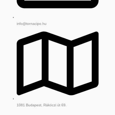
info@tornacipo.hu
1081 Budapest, Rákóczi út 69.