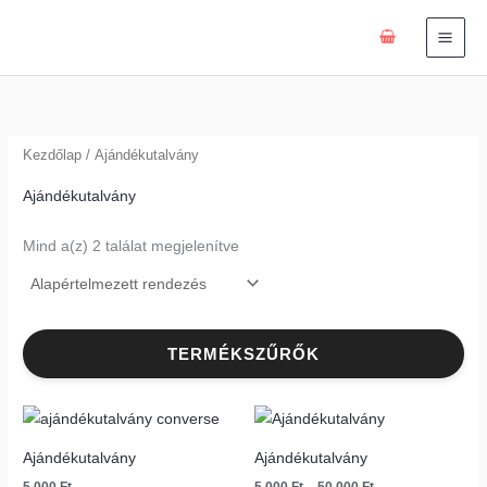
Skip
to
content
Kezdőlap
/ Ajándékutalvány
Ajándékutalvány
Mind a(z) 2 találat megjelenítve
TERMÉKSZŰRŐK
Ártartomány:
5
000 Ft
Ajándékutalvány
Ajándékutalvány
-
50