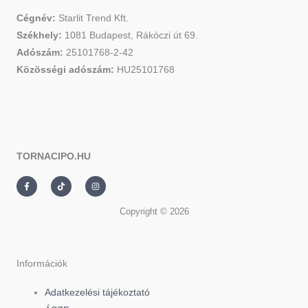
Cégnév:
Starlit Trend Kft.
Székhely:
1081 Budapest, Rákóczi út 69.
Adószám:
25101768-2-42
Közösségi adószám:
HU25101768
TORNACIPO.HU
F
T
I
a
i
n
c
k
s
e
t
t
Copyright © 2026
b
o
a
o
k
g
o
r
k
a
-
m
f
Információk
Adatkezelési tájékoztató