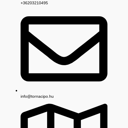
+36203210495
info@tornacipo.hu