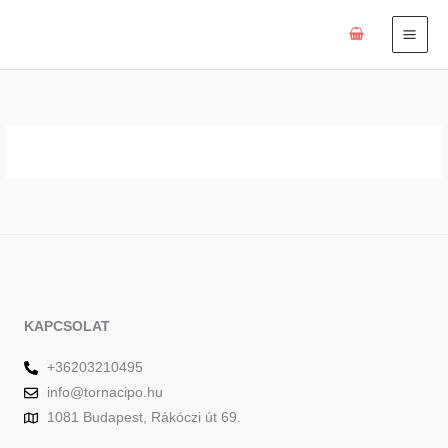
Skip
to
content
KAPCSOLAT
+36203210495
info@tornacipo.hu
1081 Budapest, Rákóczi út 69.