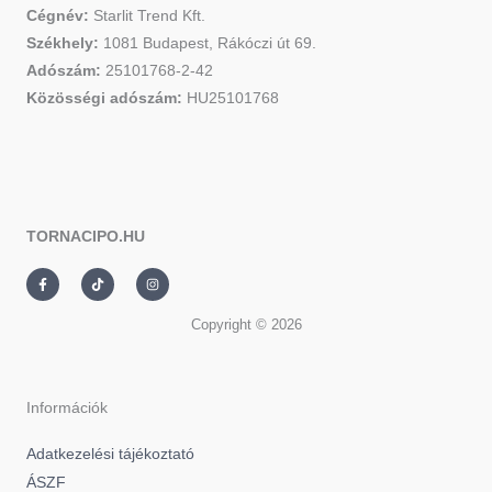
Cégnév:
Starlit Trend Kft.
Székhely:
1081 Budapest, Rákóczi út 69.
Adószám:
25101768-2-42
Közösségi adószám:
HU25101768
TORNACIPO.HU
F
T
I
a
i
n
c
k
s
e
t
t
Copyright © 2026
b
o
a
o
k
g
o
r
k
a
-
m
f
Információk
Adatkezelési tájékoztató
ÁSZF