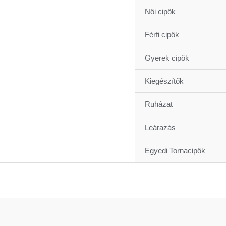
Skip
Női cipők
to
content
Férfi cipők
Gyerek cipők
Kiegészítők
Ruházat
Leárazás
Egyedi Tornacipők