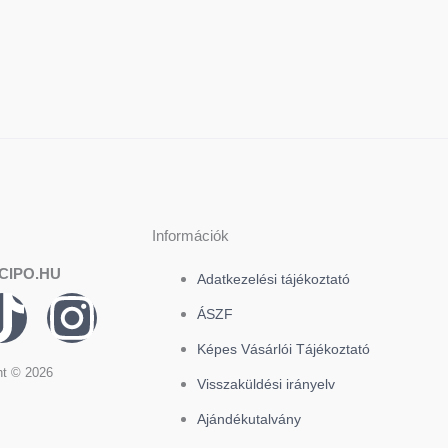
Információk
CIPO.HU
Adatkezelési tájékoztató
T
I
ÁSZF
i
n
Képes Vásárlói Tájékoztató
ht © 2026
Visszaküldési irányelv
k
s
Ajándékutalvány