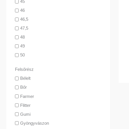
45
46
46,5
47,5
48
49
50
Felsőrész
Bélelt
Bőr
Farmer
Flitter
Gumi
Gyöngyvászon