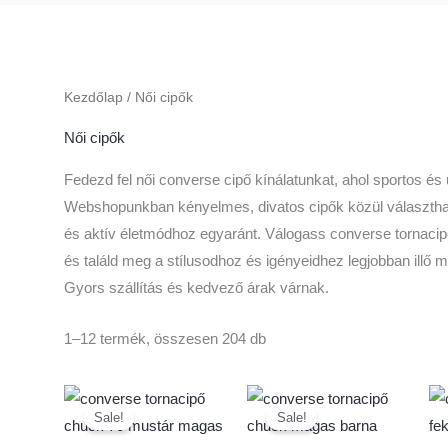
Kezdőlap
/ Női cipők
Női cipők
Fedezd fel női converse cipő kínálatunkat, ahol sportos és 
Webshopunkban kényelmes, divatos cipők közül választha
és aktív életmódhoz egyaránt. Válogass converse tornacip
és találd meg a stílusodhoz és igényeidhez legjobban illő mo
Gyors szállítás és kedvező árak várnak.
1–12 termék, összesen 204 db
Original
Current
Original
Current
Ennek
Enne
price
price
price
price
Sale!
Sale!
a
a
was:
is:
was:
is:
38
35
38
35