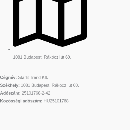
1081 Budapest, Rákóczi út 69.
Cégnév:
Starlit Trend Kft.
Székhely:
1081 Budapest, Rákóczi út 69.
Adószám:
25101768-2-42
Közösségi adószám:
HU25101768