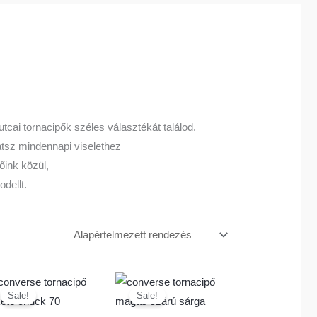
utcai tornacipők széles választékát találod.
tsz mindennapi viselethez
őink közül,
dellt.
Original
Current
Original
Current
k
Ennek
Ennek
price
price
price
price
Sale!
Sale!
a
a
was:
is:
was:
is:
38
35
38
35