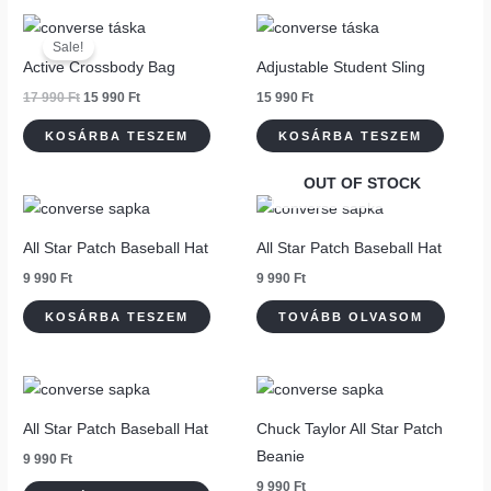
Original
Current
price
price
Sale!
was:
is:
Active Crossbody Bag
Adjustable Student Sling
17
15
990 Ft.
990 Ft.
17 990
Ft
15 990
Ft
15 990
Ft
KOSÁRBA TESZEM
KOSÁRBA TESZEM
OUT OF STOCK
All Star Patch Baseball Hat
All Star Patch Baseball Hat
9 990
Ft
9 990
Ft
KOSÁRBA TESZEM
TOVÁBB OLVASOM
All Star Patch Baseball Hat
Chuck Taylor All Star Patch
Beanie
9 990
Ft
9 990
Ft