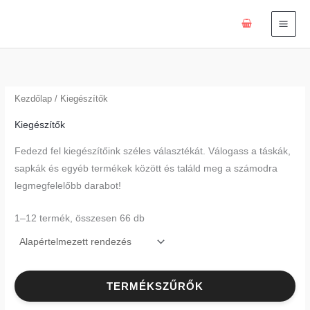
Skip
to
content
Kezdőlap
/ Kiegészítők
Kiegészítők
Fedezd fel kiegészítőink széles választékát. Válogass a táskák,
sapkák és egyéb termékek között és találd meg a számodra
legmegfelelőbb darabot!
1–12 termék, összesen 66 db
TERMÉKSZŰRŐK