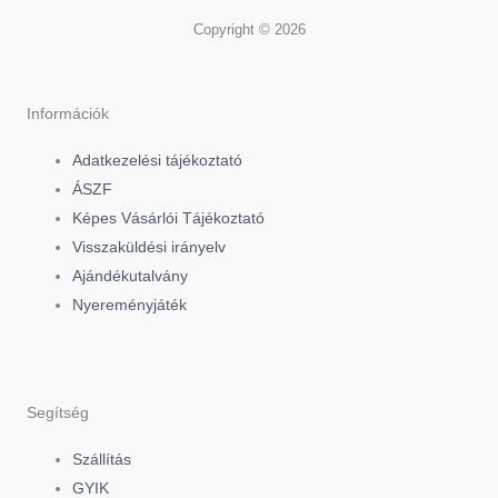
a
i
n
Copyright © 2026
c
k
s
e
t
t
Információk
Adatkezelési tájékoztató
b
o
a
ÁSZF
Képes Vásárlói Tájékoztató
o
k
g
Visszaküldési irányelv
Ajándékutalvány
o
r
Nyereményjáték
k
a
-
m
Segítség
f
Szállítás
GYIK