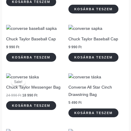
KOSÁRBA TESZEM
KOSÁRBA TESZEM
Chuck Taylor Baseball Cap
Chuck Taylor Baseball Cap
9 990
Ft
9 990
Ft
KOSÁRBA TESZEM
KOSÁRBA TESZEM
Original
Current
price
price
Sale!
was:
is:
Chuck Taylor Messenger Bag
Converse All Star Cinch
24
18
990 Ft.
990 Ft.
Drawstring Bag
24 990
Ft
18 990
Ft
5 490
Ft
KOSÁRBA TESZEM
KOSÁRBA TESZEM