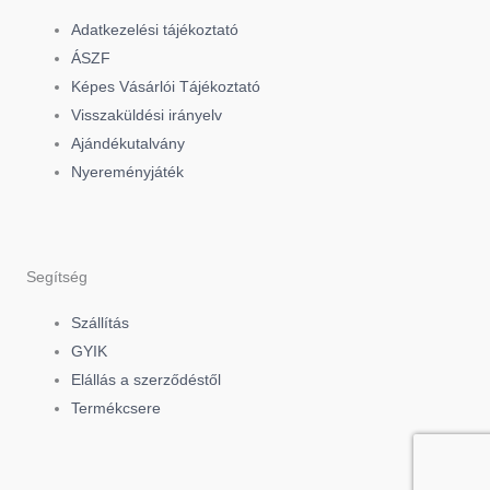
e
t
t
Adatkezelési tájékoztató
b
o
a
ÁSZF
Képes Vásárlói Tájékoztató
o
k
g
Visszaküldési irányelv
Ajándékutalvány
o
r
Nyereményjáték
k
a
-
m
Segítség
f
Szállítás
GYIK
Elállás a szerződéstől
Termékcsere