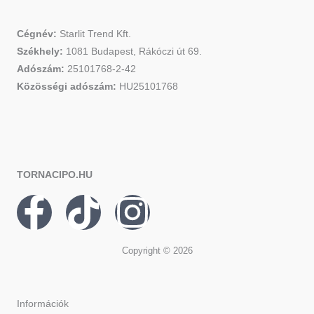
Cégnév:
Starlit Trend Kft.
Székhely:
1081 Budapest, Rákóczi út 69.
Adószám:
25101768-2-42
Közösségi adószám:
HU25101768
TORNACIPO.HU
F
T
I
a
i
n
Copyright © 2026
c
k
s
Információk