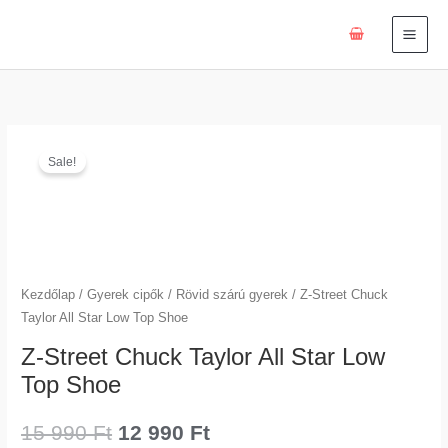
Skip
to
content
Z-
Original
Current
Sale!
Street
price
price
Chuck
Taylor
was:
is:
All
15
12
Star
Low
Kezdőlap
/
Gyerek cipők
/
Rövid szárú gyerek
/ Z-Street Chuck
990 Ft.
990 Ft.
Top
Taylor All Star Low Top Shoe
Shoe
Z-Street Chuck Taylor All Star Low
mennyiség
Top Shoe
15 990
Ft
12 990
Ft