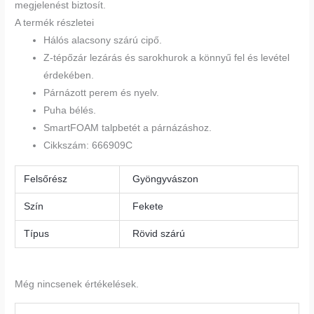
megjelenést biztosít.
A termék részletei
Hálós alacsony szárú cipő.
Z-tépőzár lezárás és sarokhurok a könnyű fel és levétel
érdekében.
Párnázott perem és nyelv.
Puha bélés.
SmartFOAM talpbetét a párnázáshoz.
Cikkszám:
666909C
Felsőrész
Gyöngyvászon
Szín
Fekete
Típus
Rövid szárú
Még nincsenek értékelések.