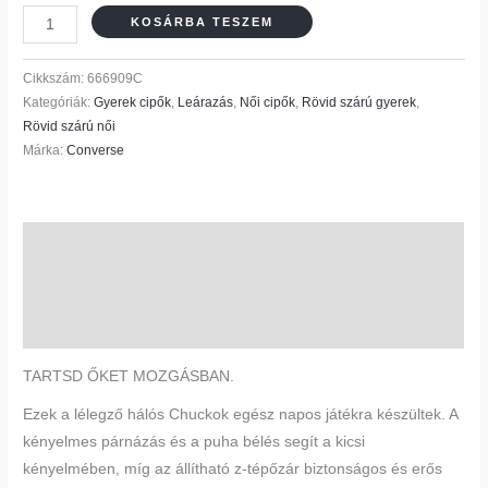
KOSÁRBA TESZEM
Cikkszám:
666909C
Kategóriák:
Gyerek cipők
,
Leárazás
,
Női cipők
,
Rövid szárú gyerek
,
Rövid szárú női
Márka:
Converse
Leírás
További információk
Vélemények (0)
TARTSD ŐKET MOZGÁSBAN.
Ezek a lélegző hálós Chuckok egész napos játékra készültek. A
kényelmes párnázás és a puha bélés segít a kicsi
kényelmében, míg az állítható z-tépőzár biztonságos és erős