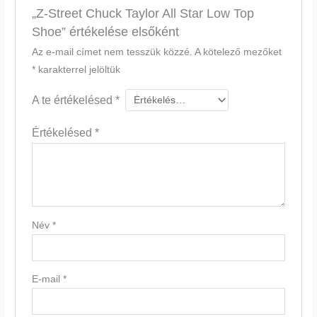
„Z-Street Chuck Taylor All Star Low Top
Shoe” értékelése elsőként
Az e-mail címet nem tesszük közzé.
A kötelező mezőket
*
karakterrel jelöltük
A te értékelésed
*
Értékelésed
*
Név
*
E-mail
*