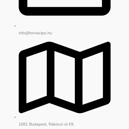
info@tornacipo.hu
1081 Budapest, Rákóczi út 69.