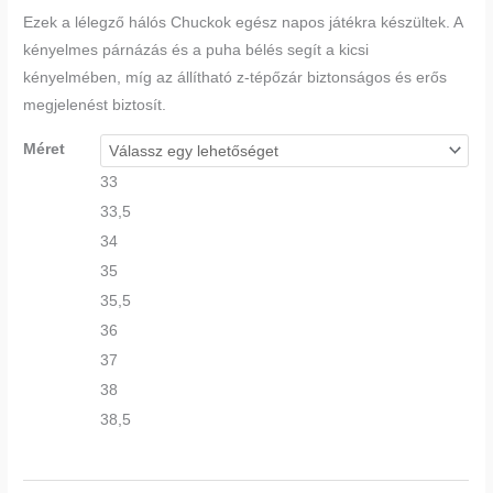
Ezek a lélegző hálós Chuckok egész napos játékra készültek. A
kényelmes párnázás és a puha bélés segít a kicsi
kényelmében, míg az állítható z-tépőzár biztonságos és erős
megjelenést biztosít.
Méret
33
33,5
34
35
35,5
36
37
38
38,5