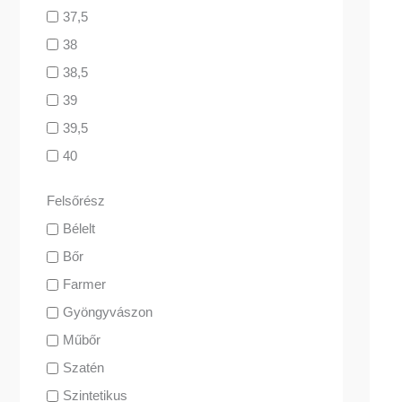
37,5
38
38,5
39
39,5
40
Felsőrész
Bélelt
Bőr
Farmer
Gyöngyvászon
Műbőr
Szatén
Szintetikus