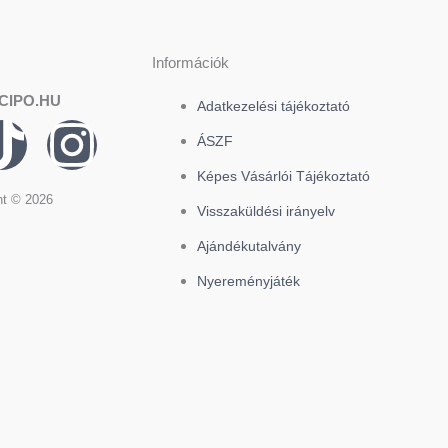
Információk
CIPO.HU
Adatkezelési tájékoztató
T
I
ÁSZF
i
n
Képes Vásárlói Tájékoztató
ht © 2026
Visszaküldési irányelv
k
s
Ajándékutalvány
t
t
Nyereményjáték
o
a
k
g
r