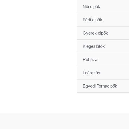
Skip
Női cipők
to
content
Férfi cipők
Gyerek cipők
Kiegészítők
Ruházat
Leárazás
Egyedi Tornacipők