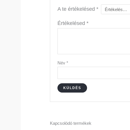
A te értékelésed
*
Értékelésed
*
Név
*
Kapcsolódó termékek