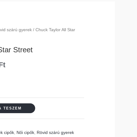
vid szárú gyerek
/ Chuck Taylor All Star
l
Current
price
Star Street
is:
Ft
13
990 Ft.
A TESZEM
k cipők
,
Női cipők
,
Rövid szárú gyerek