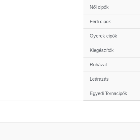
Skip
Női cipők
to
content
Férfi cipők
Gyerek cipők
Kiegészítők
Ruházat
Leárazás
Egyedi Tornacipők