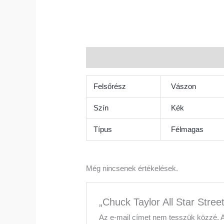
További információk
Vélemények (0)
Felsőrész
Vászon
Szín
Kék
Típus
Félmagas
Még nincsenek értékelések.
„Chuck Taylor All Star Stree
Az e-mail címet nem tesszük közzé.