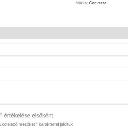
Márka:
Converse
t” értékelése elsőként
A kötelező mezőket
*
karakterrel jelöltük