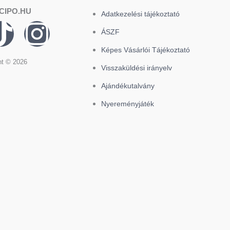
CIPO.HU
Adatkezelési tájékoztató
T
I
ÁSZF
i
n
Képes Vásárlói Tájékoztató
ht © 2026
Visszaküldési irányelv
k
s
Ajándékutalvány
t
t
Nyereményjáték
o
a
k
g
r
a