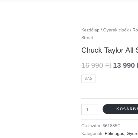
Chuck
Kezdőlap
/
Gyerek cipők
/
Rö
Origina
Street
Taylor
price
All
Chuck Taylor All 
Star
was:
Street
16 990
Ft
13 990
16
mennyiség
37,5
990 Ft.
KOSÁRB
Cikkszám:
661885C
Kategóriák:
Félmagas
,
Gyere