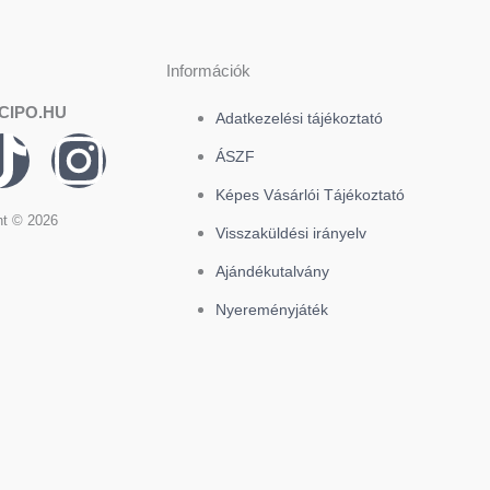
Információk
CIPO.HU
Adatkezelési tájékoztató
T
I
ÁSZF
i
n
Képes Vásárlói Tájékoztató
ht © 2026
Visszaküldési irányelv
k
s
Ajándékutalvány
t
t
Nyereményjáték
o
a
k
g
r