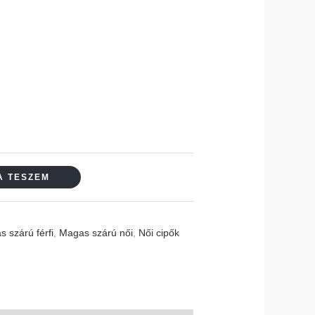
A TESZEM
 szárú férfi
,
Magas szárú női
,
Női cipők