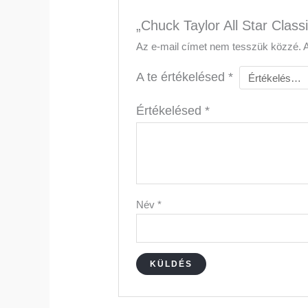
„Chuck Taylor All Star Class
Az e-mail címet nem tesszük közzé.
A te értékelésed
*
Értékelésed
*
Név
*