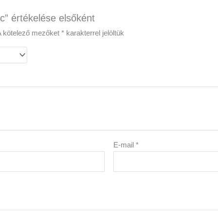
ic” értékelése elsőként
A kötelező mezőket
*
karakterrel jelöltük
E-mail
*