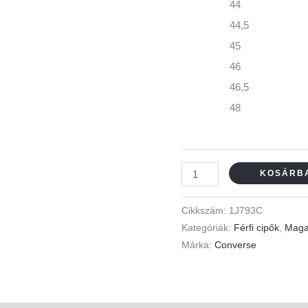
44
44,5
45
46
46,5
48
KOSÁRB
Cikkszám:
1J793C
Kategóriák:
Férfi cipők
,
Magas
Márka:
Converse