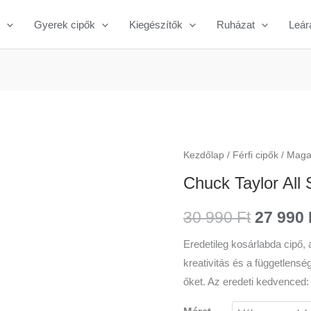
Gyerek cipők
Kiegészítők
Ruházat
Leár
Chuck
Kezdőlap
/
Férfi cipők
/
Magas
Origina
Taylor
Chuck Taylor All 
price
All
Star
was:
30 990
Ft
27 990
Classic
30
Eredetileg kosárlabda cipő, 
mennyiség
kreativitás és a függetlens
990 Ft.
őket. Az eredeti kedvenced: 