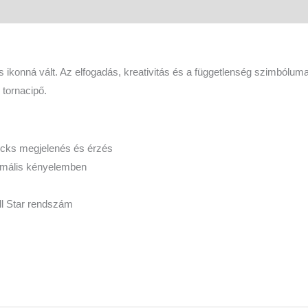
is ikonná vált. Az elfogadás, kreativitás és a függetlenség szimbólum
 tornacipő.
ucks megjelenés és érzés
timális kényelemben
ll Star rendszám