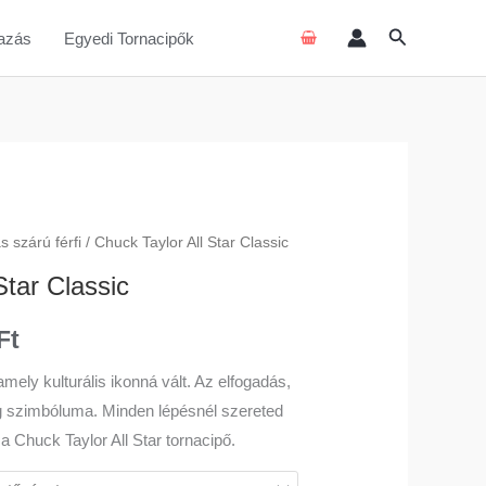
Search
azás
Egyedi Tornacipők
 szárú férfi
/ Chuck Taylor All Star Classic
l
Current
Star Classic
price
is:
Ft
27
amely kulturális ikonná vált. Az elfogadás,
ég szimbóluma. Minden lépésnél szereted
990 Ft.
a Chuck Taylor All Star tornacipő.