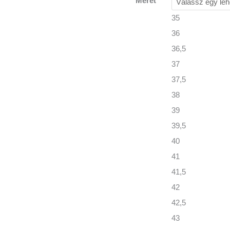
Méret
35
36
36,5
37
37,5
38
39
39,5
40
41
41,5
42
42,5
43