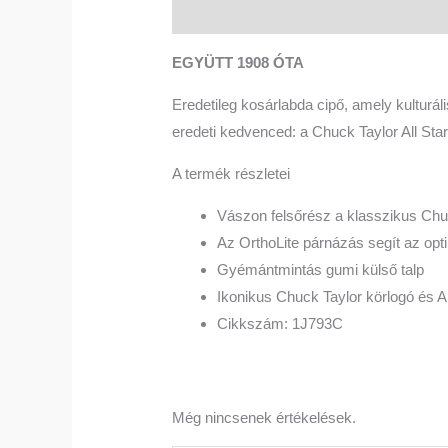
Leírás
Vélemények (0)
EGYÜTT 1908 ÓTA
Eredetileg kosárlabda cipő, amely kulturál
eredeti kedvenced: a Chuck Taylor All Star
A termék részletei
Vászon felsőrész a klasszikus Ch
Az OrthoLite párnázás segít az op
Gyémántmintás gumi külső talp
Ikonikus Chuck Taylor körlogó és A
Cikkszám: 1J793C
Még nincsenek értékelések.