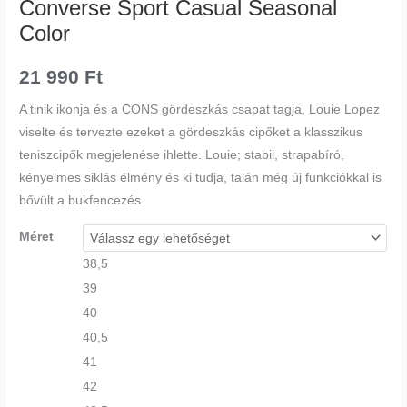
Converse Sport Casual Seasonal
Color
21 990
Ft
A tinik ikonja és a CONS gördeszkás csapat tagja, Louie Lopez
viselte és tervezte ezeket a gördeszkás cipőket a klasszikus
teniszcipők megjelenése ihlette. Louie; stabil, strapabíró,
kényelmes siklás élmény és ki tudja, talán még új funkciókkal is
bővült a bukfencezés.
Méret
38,5
39
40
40,5
41
42