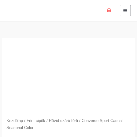
Skip
to
content
Converse
Sport
Casual
Seasonal
Color
mennyiség
Kezdőlap
/
Férfi cipők
/
Rövid szárú férfi
/ Converse Sport Casual
Seasonal Color