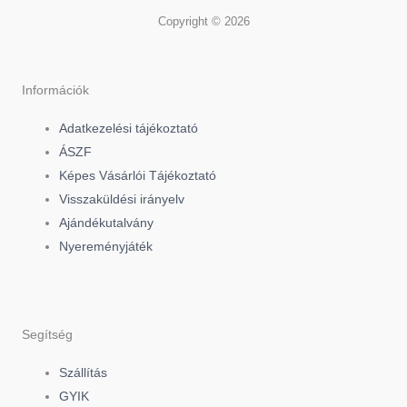
a
i
n
Copyright © 2026
c
k
s
e
t
t
Információk
Adatkezelési tájékoztató
b
o
a
ÁSZF
Képes Vásárlói Tájékoztató
o
k
g
Visszaküldési irányelv
Ajándékutalvány
o
r
Nyereményjáték
k
a
-
m
Segítség
f
Szállítás
GYIK