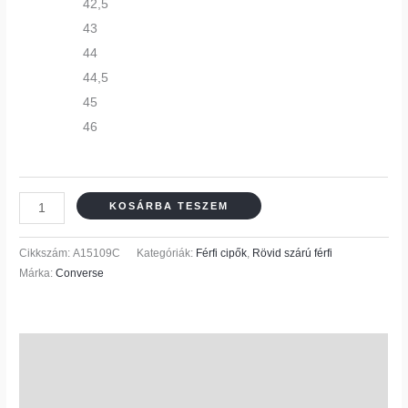
42,5
43
44
44,5
45
46
KOSÁRBA TESZEM
Cikkszám:
A15109C
Kategóriák:
Férfi cipők
,
Rövid szárú férfi
Márka:
Converse
Leírás
További információk