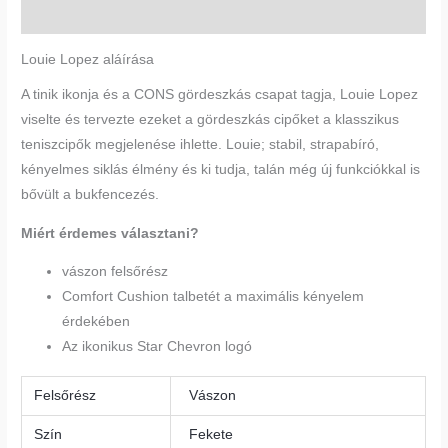
Vélemények (0)
Louie Lopez aláírása
A tinik ikonja és a CONS gördeszkás csapat tagja, Louie Lopez
viselte és tervezte ezeket a gördeszkás cipőket a klasszikus
teniszcipők megjelenése ihlette. Louie; stabil, strapabíró,
kényelmes siklás élmény és ki tudja, talán még új funkciókkal is
bővült a bukfencezés.
Miért érdemes választani?
vászon felsőrész
Comfort Cushion talbetét a maximális kényelem
érdekében
Az ikonikus Star Chevron logó
Felsőrész
Vászon
Szín
Fekete