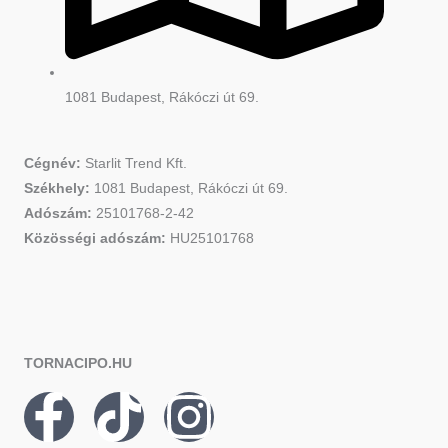
1081 Budapest, Rákóczi út 69.
Cégnév:
Starlit Trend Kft.
Székhely:
1081 Budapest, Rákóczi út 69.
Adószám:
25101768-2-42
Közösségi adószám:
HU25101768
TORNACIPO.HU
F
T
I