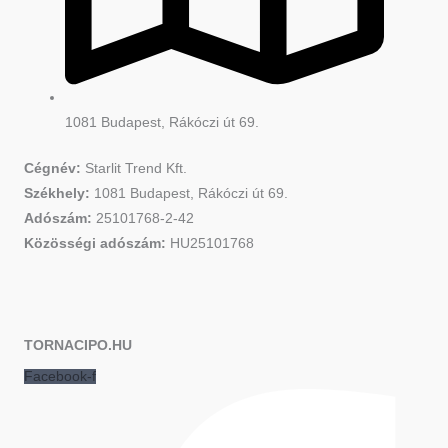
1081 Budapest, Rákóczi út 69.
Cégnév:
Starlit Trend Kft.
Székhely:
1081 Budapest, Rákóczi út 69.
Adószám:
25101768-2-42
Közösségi adószám:
HU25101768
TORNACIPO.HU
Facebook-f