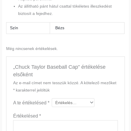
Az állítható pánt hátul csattal tökéletes illeszkedést
biztosít a fejedhez.
Szín
Bézs
Még nincsenek értékelések.
„Chuck Taylor Baseball Cap” értékelése
elsőként
Az e-mail címet nem tesszük közzé.
A kötelező mezőket
*
karakterrel jelöltük
A te értékelésed
*
Értékelésed
*