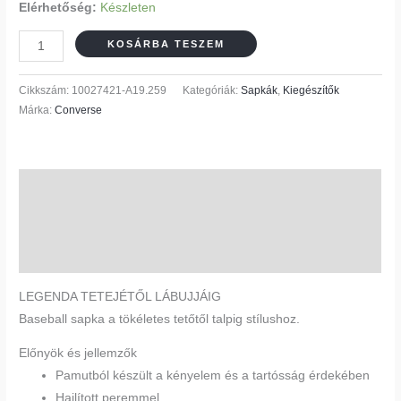
Elérhetőség:
Készleten
KOSÁRBA TESZEM
Cikkszám:
10027421-A19.259
Kategóriák:
Sapkák
,
Kiegészítők
Márka:
Converse
Leírás
További információk
Vélemények (0)
LEGENDA TETEJÉTŐL LÁBUJJÁIG
Baseball sapka a tökéletes tetőtől talpig stílushoz.
Előnyök és jellemzők
Pamutból készült a kényelem és a tartósság érdekében
Hajlított peremmel