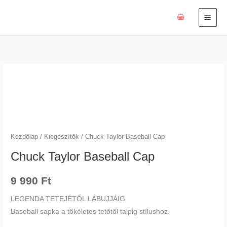
Skip
to
content
Chuck
Taylor
Baseball
Cap
mennyiség
Kezdőlap
/
Kiegészítők
/ Chuck Taylor Baseball Cap
Chuck Taylor Baseball Cap
9 990
Ft
LEGENDA TETEJÉTŐL LÁBUJJÁIG
Baseball sapka a tökéletes tetőtől talpig stílushoz.