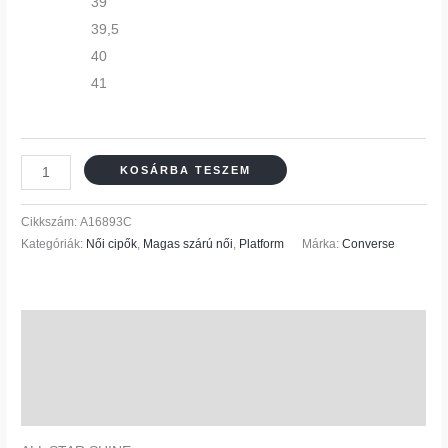
39
39,5
40
41
KOSÁRBA TESZEM
Cikkszám:
A16893C
Kategóriák:
Női cipők
,
Magas szárú női
,
Platform
Márka:
Converse
Leírás
További információk
Vélemények (0)