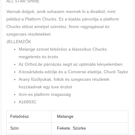
ALL STAR SHINE
Vannak dolgok, amik sohasem mennek ki a divatból, mint
például a Platform Chucks. Ez a kiadás párosítja a platform
Chucks stílust amelyet szeretsz, finom ragyogással és
szegecses részletekkel.
JELLEMZŐK
Melange szövet felsőrész a klasszikus Chucks
megjelenés és érzés
Az OrthoLite párnázás segít az optimális kényelemben
A kosárlabda edzője és a Converse eladója, Chuck Taylor
Arany fűzőlyukak, foltok és szegecses részletek
hozzáadnak egy luxe érzést
4cm-es platform magasság
A16893C
Felsőrész
Melange
Szín
Fekete
,
Szürke