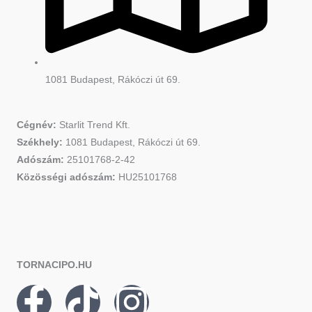
1081 Budapest, Rákóczi út 69.
Cégnév:
Starlit Trend Kft.
Székhely:
1081 Budapest, Rákóczi út 69.
Adószám:
25101768-2-42
Közösségi adószám:
HU25101768
TORNACIPO.HU
F
T
I