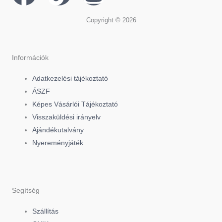
a
i
n
Copyright © 2026
c
k
s
e
t
t
Információk
Adatkezelési tájékoztató
b
o
a
ÁSZF
Képes Vásárlói Tájékoztató
o
k
g
Visszaküldési irányelv
Ajándékutalvány
o
r
Nyereményjáték
k
a
-
m
Segítség
f
Szállítás