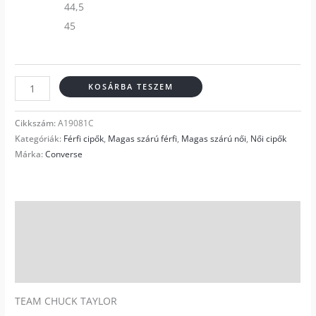
44,5
45
KOSÁRBA TESZEM
Cikkszám:
A19081C
Kategóriák:
Férfi cipők
,
Magas szárú férfi
,
Magas szárú női
,
Női cipők
Márka:
Converse
Leírás
További információk
Vélemények (0)
TEAM CHUCK TAYLOR