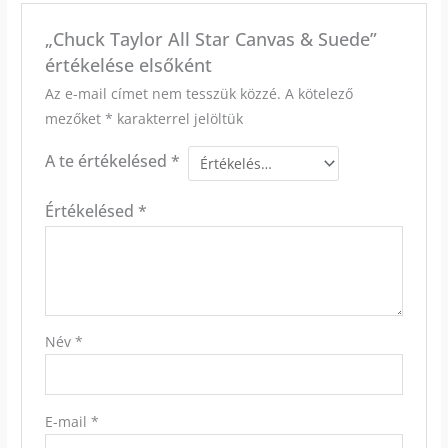
„Chuck Taylor All Star Canvas & Suede”
értékelése elsőként
Az e-mail címet nem tesszük közzé.
A kötelező
mezőket
*
karakterrel jelöltük
A te értékelésed
*
Értékelésed
*
Név
*
E-mail
*