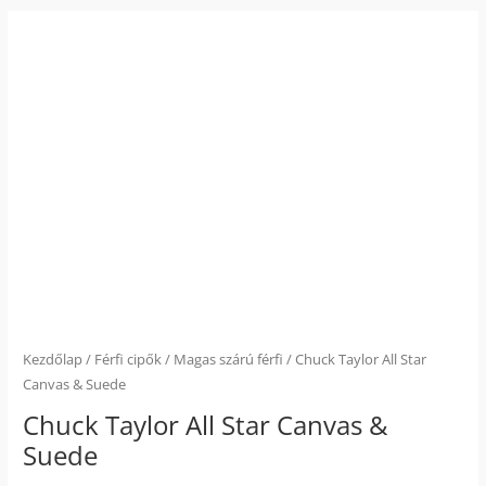
Chuck
Taylor
All
Star
Canvas
&
Suede
mennyiség
Kezdőlap
/
Férfi cipők
/
Magas szárú férfi
/ Chuck Taylor All Star
Canvas & Suede
Chuck Taylor All Star Canvas &
Suede