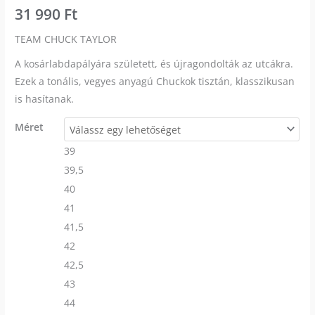
31 990
Ft
TEAM CHUCK TAYLOR
A kosárlabdapályára született, és újragondolták az utcákra.
Ezek a tonális, vegyes anyagú Chuckok tisztán, klasszikusan
is hasítanak.
Méret
39
39,5
40
41
41,5
42
42,5
43
44