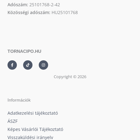
Adószám:
25101768-2-42
Közösségi adószám:
HU25101768
TORNACIPO.HU
F
T
I
a
i
n
c
k
s
e
t
t
Copyright © 2026
b
o
a
o
k
g
o
r
k
a
-
m
f
Információk
Adatkezelési tájékoztató
ÁSZF
Képes Vásárlói Tájékoztató
Visszaküldési irányelv