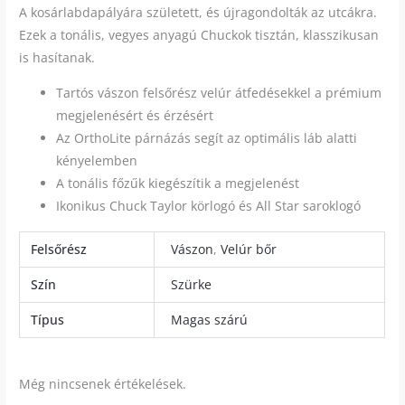
A kosárlabdapályára született, és újragondolták az utcákra.
Ezek a tonális, vegyes anyagú Chuckok tisztán, klasszikusan
is hasítanak.
Tartós vászon felsőrész velúr átfedésekkel a prémium
megjelenésért és érzésért
Az OrthoLite párnázás segít az optimális láb alatti
kényelemben
A tonális főzűk kiegészítik a megjelenést
Ikonikus Chuck Taylor körlogó és All Star saroklogó
Felsőrész
Vászon
,
Velúr bőr
Szín
Szürke
Típus
Magas szárú
Még nincsenek értékelések.