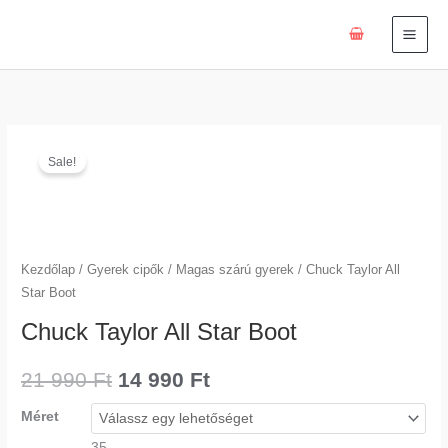
Skip
to
content
Chuck
Original
Current
Sale!
Taylor
price
price
All
Star
was:
is:
Boot
21
14
mennyiség
Kezdőlap
/
Gyerek cipők
/
Magas szárú gyerek
/ Chuck Taylor All
Star Boot
990 Ft.
990 Ft.
Chuck Taylor All Star Boot
21 990
Ft
14 990
Ft
Méret
35