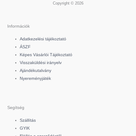
a
i
n
Copyright © 2026
c
k
s
e
t
t
Információk
Adatkezelési tájékoztató
b
o
a
ÁSZF
Képes Vásárlói Tájékoztató
o
k
g
Visszaküldési irányelv
Ajándékutalvány
o
r
Nyereményjáték
k
a
-
m
Segítség
f
Szállítás
GYIK