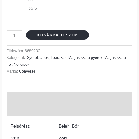
35,5
KOSÁRBA TESZEM
Cikkszám:
668923C
Kategóriák:
Gyerek cipők
,
Leárazás
,
Magas szárú gyerek
,
Magas szárú
női
,
Női cipők
Márka:
Converse
További információk
Vélemények (0)
Felsőrész
Bélelt
,
Bőr
Szín
Zöld