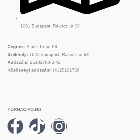
1081 Budapest, Rákóczi út 69.
Cégnév:
Starlit Trend Kft.
Székhely:
1081 Budapest, Rákóczi út 69.
Adószám:
25101768-2-42
Közösségi adószám:
HU25101768
TORNACIPO.HU
F
T
I