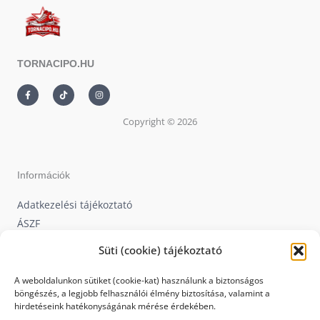
TORNACIPO.HU
F
T
I
a
i
n
c
k
s
e
t
t
Copyright © 2026
b
o
a
o
k
g
o
r
k
a
-
m
f
Információk
Adatkezelési tájékoztató
ÁSZF
Képes Vásárlói Tájékoztató
Süti (cookie) tájékoztató
Visszaküldési irányelv
Ajándékutalvány
A weboldalunkon sütiket (cookie-kat) használunk a biztonságos
böngészés, a legjobb felhasználói élmény biztosítása, valamint a
Nyereményjáték
hirdetéseink hatékonyságának mérése érdekében.