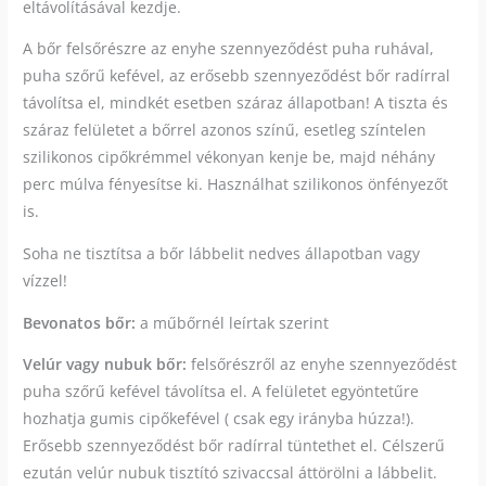
eltávolításával kezdje.
A bőr felsőrészre az enyhe szennyeződést puha ruhával,
puha szőrű kefével, az erősebb szennyeződést bőr radírral
távolítsa el, mindkét esetben száraz állapotban! A tiszta és
száraz felületet a bőrrel azonos színű, esetleg színtelen
szilikonos cipőkrémmel vékonyan kenje be, majd néhány
perc múlva fényesítse ki. Használhat szilikonos önfényezőt
is.
Soha ne tisztítsa a bőr lábbelit nedves állapotban vagy
vízzel!
Bevonatos bőr:
a műbőrnél leírtak szerint
Velúr vagy nubuk bőr:
felsőrészről az enyhe szennyeződést
puha szőrű kefével távolítsa el. A felületet egyöntetűre
hozhatja gumis cipőkefével ( csak egy irányba húzza!).
Erősebb szennyeződést bőr radírral tüntethet el. Célszerű
ezután velúr nubuk tisztító szivaccsal áttörölni a lábbelit.