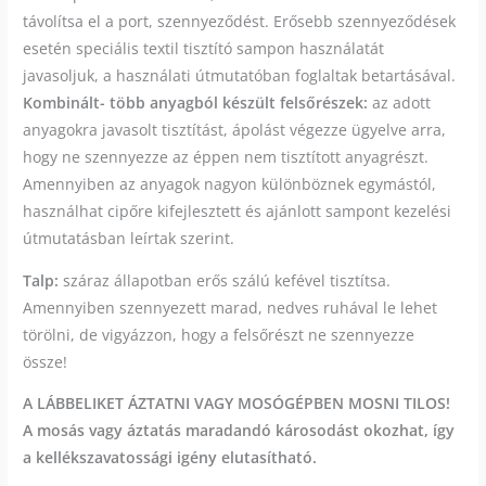
távolítsa el a port, szennyeződést. Erősebb szennyeződések
esetén speciális textil tisztító sampon használatát
javasoljuk, a használati útmutatóban foglaltak betartásával.
Kombinált- több anyagból készült felsőrészek:
az adott
anyagokra javasolt tisztítást, ápolást végezze ügyelve arra,
hogy ne szennyezze az éppen nem tisztított anyagrészt.
Amennyiben az anyagok nagyon különböznek egymástól,
használhat cipőre kifejlesztett és ajánlott sampont kezelési
útmutatásban leírtak szerint.
Talp:
száraz állapotban erős szálú kefével tisztítsa.
Amennyiben szennyezett marad, nedves ruhával le lehet
törölni, de vigyázzon, hogy a felsőrészt ne szennyezze
össze!
A LÁBBELIKET ÁZTATNI VAGY MOSÓGÉPBEN MOSNI TILOS!
A mosás vagy áztatás maradandó károsodást okozhat, így
a kellékszavatossági igény elutasítható.