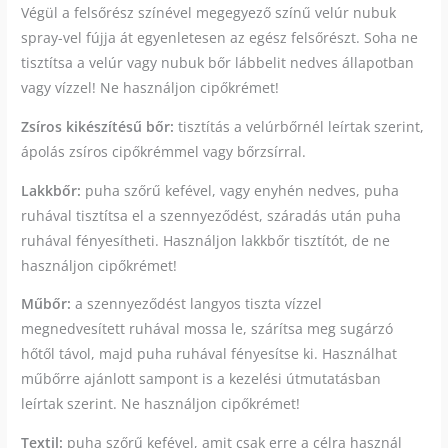
Végül a felsőrész színével megegyező színű velúr nubuk
spray-vel fújja át egyenletesen az egész felsőrészt. Soha ne
tisztítsa a velúr vagy nubuk bőr lábbelit nedves állapotban
vagy vízzel! Ne használjon cipőkrémet!
Zsíros kikészítésű bőr:
tisztítás a velúrbőrnél leírtak szerint,
ápolás zsíros cipőkrémmel vagy bőrzsírral.
Lakkbőr:
puha szőrű kefével, vagy enyhén nedves, puha
ruhával tisztítsa el a szennyeződést, száradás után puha
ruhával fényesítheti. Használjon lakkbőr tisztítót, de ne
használjon cipőkrémet!
Műbőr:
a szennyeződést langyos tiszta vízzel
megnedvesített ruhával mossa le, szárítsa meg sugárzó
hőtől távol, majd puha ruhával fényesítse ki. Használhat
műbőrre ajánlott sampont is a kezelési útmutatásban
leírtak szerint. Ne használjon cipőkrémet!
Textil:
puha szőrű kefével, amit csak erre a célra használ