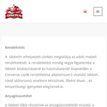
Skip
to
content
Rendeltetés
A lábbelin elhelyezett címkén megtalálja az adott modell
rendeltetését. A rendeltetést mindig vegye figyelembe a
lábbeli kiválasztásánál és használatánál! Alapvetően a
Converse cipők rendeltetése alkalomszerű viseletű lábbeli,
rövid időtartamú viselésre készülnek, főként divat- , és
tetszetősségi igényeket elégítenek ki.
Anyagösszetétel
A lábbeli főbb részeinek az anyagösszetételét mutató, a