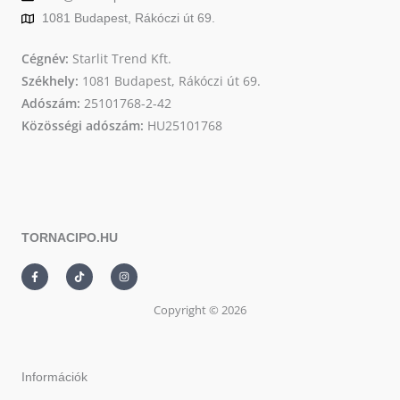
1081 Budapest, Rákóczi út 69.
Cégnév:
Starlit Trend Kft.
Székhely:
1081 Budapest, Rákóczi út 69.
Adószám:
25101768-2-42
Közösségi adószám:
HU25101768
TORNACIPO.HU
F
T
I
a
i
n
c
k
s
e
t
t
Copyright © 2026
b
o
a
o
k
g
o
r
k
a
-
m
f
Információk