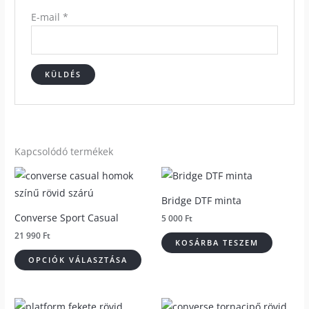
E-mail
*
Kapcsolódó termékek
Ennek
a
Bridge DTF minta
terméknek
Converse Sport Casual
5 000
Ft
több
21 990
Ft
variációja
KOSÁRBA TESZEM
van.
OPCIÓK VÁLASZTÁSA
A
változatok
Original
Current
Ennek
Enn