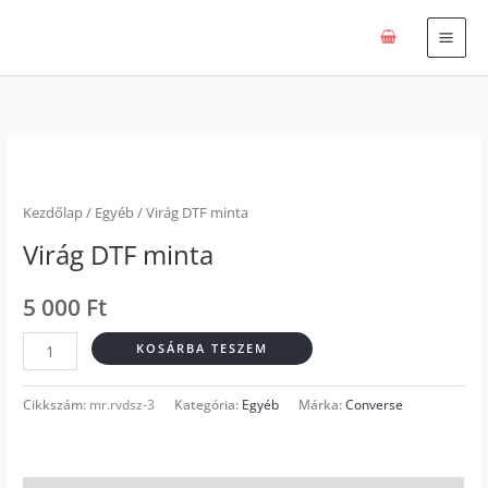
Skip
to
content
Virág
DTF
minta
Kezdőlap
/
Egyéb
/ Virág DTF minta
mennyiség
Virág DTF minta
5 000
Ft
KOSÁRBA TESZEM
Cikkszám:
mr.rvdsz-3
Kategória:
Egyéb
Márka:
Converse