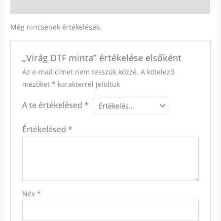
Vélemények (0)
Még nincsenek értékelések.
„Virág DTF minta” értékelése elsőként
Az e-mail címet nem tesszük közzé.
A kötelező
mezőket
*
karakterrel jelöltük
A te értékelésed
*
Értékelésed
*
Név
*