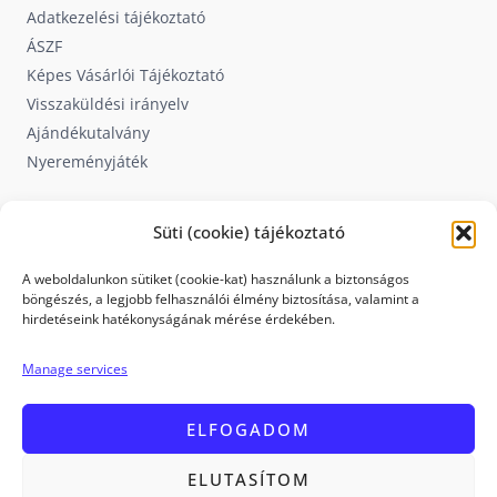
Adatkezelési tájékoztató
ÁSZF
Képes Vásárlói Tájékoztató
Visszaküldési irányelv
Ajándékutalvány
Nyereményjáték
Süti (cookie) tájékoztató
Segítség
A weboldalunkon sütiket (cookie-kat) használunk a biztonságos
Szállítás
böngészés, a legjobb felhasználói élmény biztosítása, valamint a
hirdetéseink hatékonyságának mérése érdekében.
GYIK
Elállás a szerződéstől
Manage services
Termékcsere
ELFOGADOM
ELUTASÍTOM