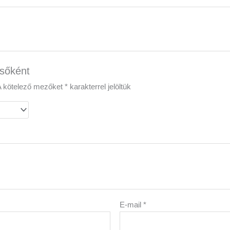
lsőként
A kötelező mezőket
*
karakterrel jelöltük
E-mail
*