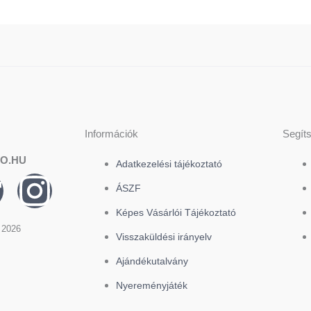
ók
választhatók
v
ki
k
Információk
Segít
O.HU
Adatkezelési tájékoztató
T
I
ÁSZF
n
Képes Vásárlói Tájékoztató
 2026
Visszaküldési irányelv
k
s
Ajándékutalvány
t
Nyereményjáték