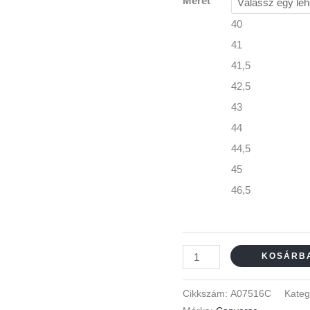
Méret
40
41
41,5
42,5
43
44
44,5
45
46,5
KOSÁRB
Cikkszám:
A07516C
Kateg