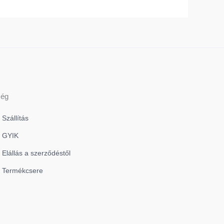
álaszthatók
választhatók
i
ki
ség
Szállítás
GYIK
Elállás a szerződéstől
Termékcsere