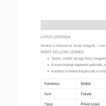
Leírás
További információk
Vélemé
LUXUS LEGENDA
Amikor a stílusod az utcán virágzik, – men
MIÉRT KELLENE LENNED
Tartós, műbőr ad egy kész megjelen
A memóriahab talpbetét optimális, 
A telített színeket kiegészítik a mű
Felsőrész
Műbőr
Szín
Fekete
Típus
Rövid szárú