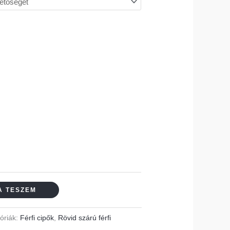
A TESZEM
óriák:
Férfi cipők
,
Rövid szárú férfi