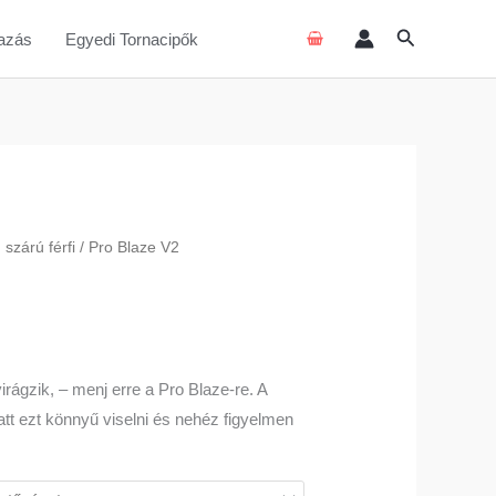
Search
azás
Egyedi Tornacipők
 szárú férfi
/ Pro Blaze V2
irágzik, – menj erre a Pro Blaze-re. A
tt ezt könnyű viselni és nehéz figyelmen