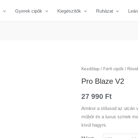
Gyerek cipők
Kiegészítők
Ruházat
Leár
Pro
Kezdőlap
/
Férfi cipők
/
Rövid
Blaze
Pro Blaze V2
V2
mennyiség
27 990
Ft
Amikor a stílusod az utcán v
műbőr és a luxus színek mia
kívül hagyni.