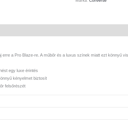
Márka:
Converse
nyek (0)
j erre a Pro Blaze-re. A műbőr és a luxus színek miatt ezt könnyű vis
ést egy luxe érintés
könnyű kényelmet biztosít
bőr felsőrészét