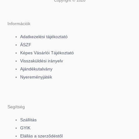
Copyright © 2026
c
k
s
e
t
t
Információk
Adatkezelési tájékoztató
b
o
a
ÁSZF
Képes Vásárlói Tájékoztató
o
k
g
Visszaküldési irányelv
Ajándékutalvány
o
r
Nyereményjáték
k
a
-
m
Segítség
f
Szállítás
GYIK
Elállás a szerződéstől