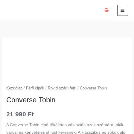
Skip
to
content
Converse
Tobin
mennyiség
Kezdőlap
/
Férfi cipők
/
Rövid szárú férfi
/ Converse Tobin
Converse Tobin
21 990
Ft
A Converse Tobin cipő tökéletes választás azok számára, akik
városi és kényelmes stílust keresnek. A klasszikus és sokoldalú