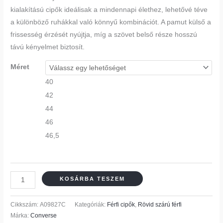
kialakítású cipők ideálisak a mindennapi élethez, lehetővé téve
a különböző ruhákkal való könnyű kombinációt. A pamut külső a
frissesség érzését nyújtja, míg a szövet belső része hosszú
távú kényelmet biztosít.
Méret
40
42
44
46
46,5
KOSÁRBA TESZEM
Cikkszám:
A09827C
Kategóriák:
Férfi cipők
,
Rövid szárú férfi
Márka:
Converse