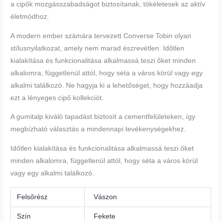
a cipők mozgásszabadságot biztosítanak, tökéletesek az aktív
életmódhoz.
A modern ember számára tervezett Converse Tobin olyan
stílusnyilatkozat, amely nem marad észrevétlen. Időtlen
kialakítása és funkcionalitása alkalmassá teszi őket minden
alkalomra, függetlenül attól, hogy séta a város körül vagy egy
alkalmi találkozó. Ne hagyja ki a lehetőséget, hogy hozzáadja
ezt a lényeges cipő kollekciót.
A gumitalp kiváló tapadást biztosít a cementfelületeken, így
megbízható választás a mindennapi tevékenységekhez.
Időtlen kialakítása és funkcionalitása alkalmassá teszi őket
minden alkalomra, függetlenül attól, hogy séta a város körül
vagy egy alkalmi találkozó.
Felsőrész
Vászon
Szín
Fekete