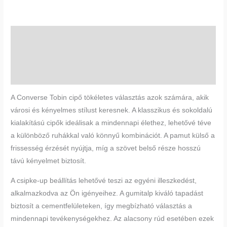
Leírás
További információk
Vélemények (0)
A Converse Tobin cipő tökéletes választás azok számára, akik
városi és kényelmes stílust keresnek. A klasszikus és sokoldalú
kialakítású cipők ideálisak a mindennapi élethez, lehetővé téve
a különböző ruhákkal való könnyű kombinációt. A pamut külső a
frissesség érzését nyújtja, míg a szövet belső része hosszú
távú kényelmet biztosít.
A csipke-up beállítás lehetővé teszi az egyéni illeszkedést,
alkalmazkodva az Ön igényeihez. A gumitalp kiváló tapadást
biztosít a cementfelületeken, így megbízható választás a
mindennapi tevékenységekhez. Az alacsony rúd esetében ezek