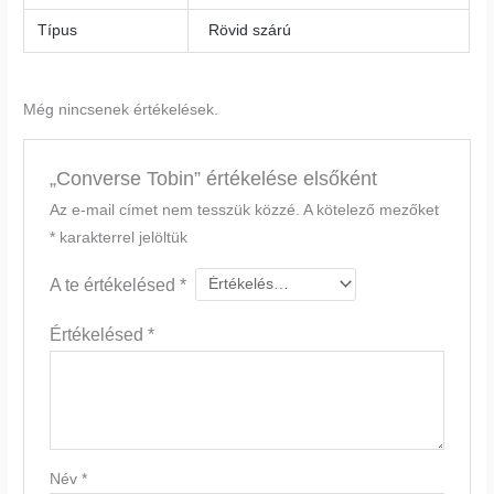
Típus
Rövid szárú
Még nincsenek értékelések.
„Converse Tobin” értékelése elsőként
Az e-mail címet nem tesszük közzé.
A kötelező mezőket
*
karakterrel jelöltük
A te értékelésed
*
Értékelésed
*
Név
*