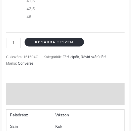
41,5
42,5
46
KOSÁRBA TESZEM
Cikkszám:
161594C
Kategóriák:
Férfi cipők
,
Rövid szárú férfi
Márka:
Converse
További információk
Vélemények (0)
Felsőrész
Vászon
Szín
Kék