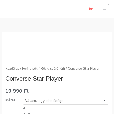
Skip
to
content
Converse
Star
Player
mennyiség
Kezdőlap
/
Férfi cipők
/
Rövid szárú férfi
/ Converse Star Player
Converse Star Player
19 990
Ft
Méret
41