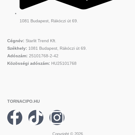
1081 Budapest, Rákóczi út 69.
Cégnév:
Starlit Trend Kft.
Székhely:
1081 Budapest, Rákóczi út 69.
Adószám:
25101768-2-42
Közösségi adószám:
HU25101768
TORNACIPO.HU
F
T
I
a
i
n
Copyright © 2026