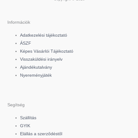
c
k
s
e
t
t
Információk
Adatkezelési tájékoztató
b
o
a
ÁSZF
Képes Vásárlói Tájékoztató
o
k
g
Visszaküldési irányelv
Ajándékutalvány
o
r
Nyereményjáték
k
a
-
m
Segítség
f
Szállítás
GYIK
Elállás a szerződéstől