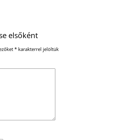
se elsőként
ezőket
*
karakterrel jelöltük