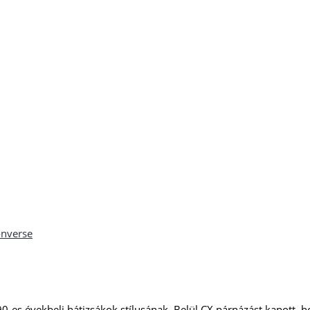
nverse
’90-es évekbeli hátizsákok stílusának. Belül CX párnázást kapott,