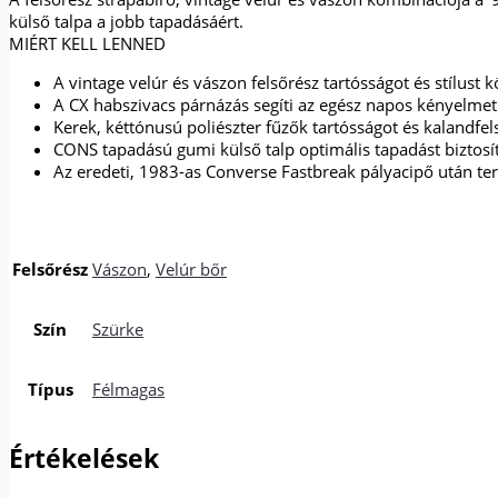
külső talpa a jobb tapadásáért.
MIÉRT KELL LENNED
A vintage velúr és vászon felsőrész tartósságot és stílust 
A CX habszivacs párnázás segíti az egész napos kényelmet
Kerek, kéttónusú poliészter fűzők tartósságot és kalandfel
CONS tapadású gumi külső talp optimális tapadást biztosí
Az eredeti, 1983-as Converse Fastbreak pályacipő után te
Felsőrész
Vászon
,
Velúr bőr
Szín
Szürke
Típus
Félmagas
Értékelések