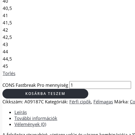
40
40,5
41
41,5
42
42,5
43
44
44,5
45
Törlés
CONS Fastbreak Pro mennyiség
KOSÁRBA TESZEM
Cikkszám:
A09187C
Kategóriák:
Férfi cipők
,
Félmagas
Márka:
Co
Leírás
További információk
Vélemények (0)
A felsőrész strapabíró, vintage velúr és vászon kombinációja a 