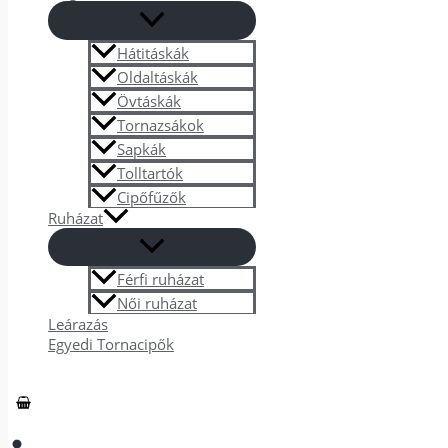
Hátitáskák
Oldaltáskák
Övtáskák
Tornazsákok
Sapkák
Tolltartók
Cipőfűzők
Ruházat
Férfi ruházat
Női ruházat
Leárazás
Egyedi Tornacipők