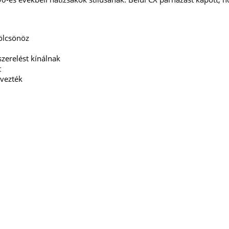
kölcsönöz
szerelést kínálnak
t
rvezték