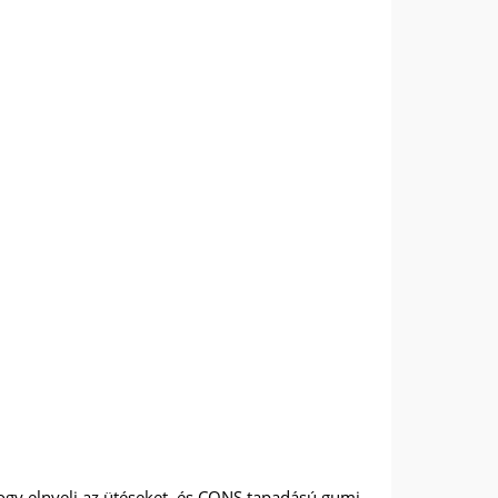
 hogy elnyeli az ütéseket, és CONS tapadású gumi