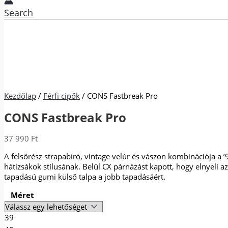
Search
Kezdőlap
/
Férfi cipők
/ CONS Fastbreak Pro
CONS Fastbreak Pro
37 990
Ft
A felsőrész strapabíró, vintage velúr és vászon kombinációja a ’
hátizsákok stílusának. Belül CX párnázást kapott, hogy elnyeli a
tapadású gumi külső talpa a jobb tapadásáért.
Méret
39