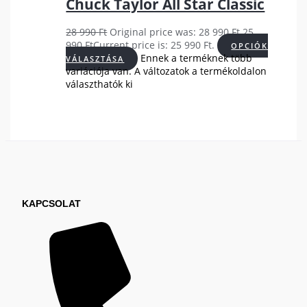
Chuck Taylor All Star Classic
28 990
Ft
Original price was: 28 990 Ft.
25
990
Ft
Current price is: 25 990 Ft.
OPCIÓK
Ennek a terméknek több
VÁLASZTÁSA
variációja van. A változatok a termékoldalon
választhatók ki
KAPCSOLAT