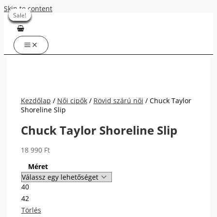
Skip to content
Sale!
Sale!
Sale!
Sale!
Sale!
Sale!
Sale!
Sale!
Kezdőlap
/
Női cipők
/
Rövid szárú női
/ Chuck Taylor
Shoreline Slip
Chuck Taylor Shoreline Slip
18 990
Ft
Méret
40
42
Törlés