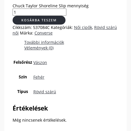
Chuck Taylor Shoreline Slip mennyiség
KOSÁRBA TESZEM
Cikkszám:
537084C
Kategóriák:
Női cipők
,
Rövid szárú
női
Márka:
Converse
További információk
Vélemények (0)
Felsőrész
Vászon
Szín
Fehér
Típus
Rövid szárú
Értékelések
Még nincsenek értékelések.