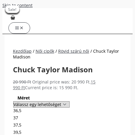
Skip to content
Sale!
Sale!
Sale!
Sale!
Sale!
Sale!
Sale!
Sale!
Sale!
Kezdőlap
/
Női cipők
/
Rövid szárú női
/ Chuck Taylor
Madison
Chuck Taylor Madison
20 990
Ft
Original price was: 20 990 Ft.
15
990
Ft
Current price is: 15 990 Ft.
Méret
36,5
37
37,5
39,5