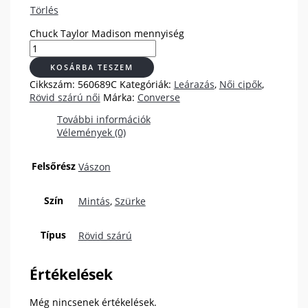
Törlés
Chuck Taylor Madison mennyiség
KOSÁRBA TESZEM
Cikkszám:
560689C
Kategóriák:
Leárazás
,
Női cipők
,
Rövid szárú női
Márka:
Converse
További információk
Vélemények (0)
Felsőrész
Vászon
Szín
Mintás
,
Szürke
Típus
Rövid szárú
Értékelések
Még nincsenek értékelések.