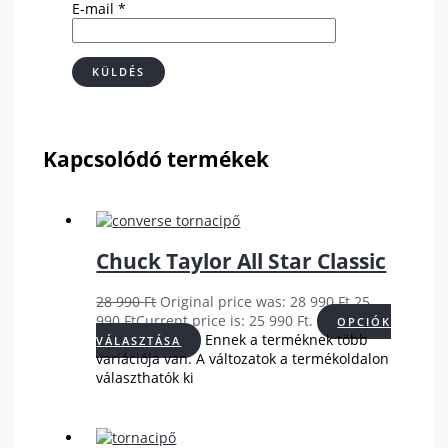
E-mail
*
Kapcsolódó termékek
Chuck Taylor All Star Classic
28 990
Ft
Original price was: 28 990 Ft.
25
990
Ft
Current price is: 25 990 Ft.
OPCIÓK
Ennek a terméknek több
VÁLASZTÁSA
variációja van. A változatok a termékoldalon
választhatók ki