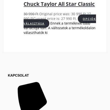
Chuck Taylor All Star Classic
30 990
Ft
Original price was: 30 990 Ft.
27
990
Ft
Current price is: 27 990 Ft.
OPCIÓK
Ennek a terméknek több
VÁLASZTÁSA
variációja van. A változatok a termékoldalon
választhatók ki
KAPCSOLAT