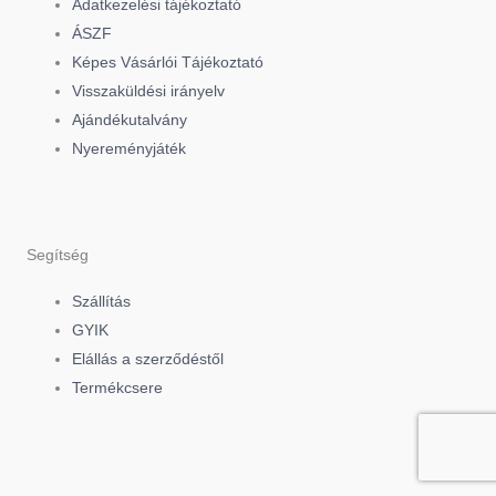
Adatkezelési tájékoztató
b
o
a
ÁSZF
Képes Vásárlói Tájékoztató
o
k
g
Visszaküldési irányelv
Ajándékutalvány
o
r
Nyereményjáték
k
a
-
m
Segítség
f
Szállítás
GYIK
Elállás a szerződéstől
Termékcsere