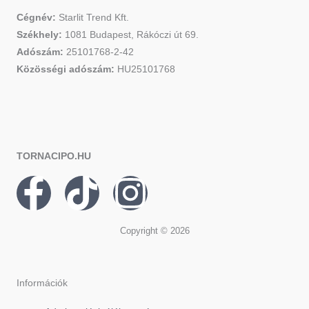
Cégnév:
Starlit Trend Kft.
Székhely:
1081 Budapest, Rákóczi út 69.
Adószám:
25101768-2-42
Közösségi adószám:
HU25101768
TORNACIPO.HU
F
T
I
a
i
n
Copyright © 2026
c
k
s
e
t
t
Információk