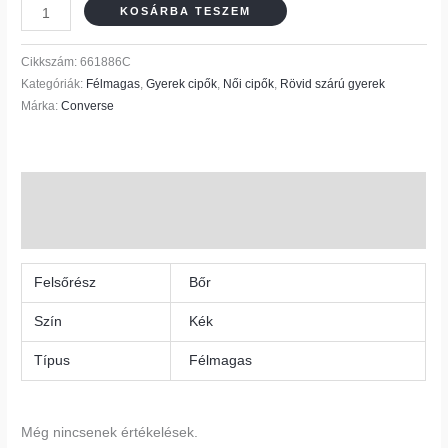
KOSÁRBA TESZEM
Cikkszám:
661886C
Kategóriák:
Félmagas
,
Gyerek cipők
,
Női cipők
,
Rövid szárú gyerek
Márka:
Converse
További információk
Vélemények (0)
Felsőrész
Bőr
Szín
Kék
Típus
Félmagas
Még nincsenek értékelések.