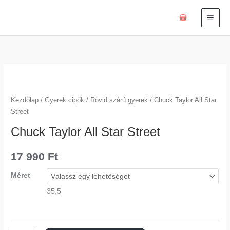
Skip
to
content
Chuck
Taylor
All
Kezdőlap
/
Gyerek cipők
/
Rövid szárú gyerek
/ Chuck Taylor All Star
Star
Street
Street
Chuck Taylor All Star Street
mennyiség
17 990
Ft
Méret
35,5