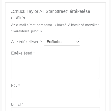
„Chuck Taylor All Star Street” értékelése
elsőként
Az e-mail címet nem tesszük közzé.
A kötelező mezőket
*
karakterrel jelöltük
A te értékelésed
*
Értékelésed
*
Név
*
E-mail
*