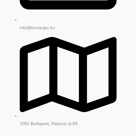
info@tornacipo.hu
1081 Budapest, Rákóczi út 69.