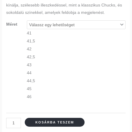
kínálja, szélesebb illeszkedéssel, mint a klasszikus Chucks, és
sokoldalú színekkel, amelyek feldobja a megjelenést.
Méret
41
41,5
42
42,5
43
44
44,5
45
46
KOSÁRBA TESZEM