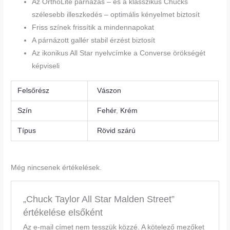
Az OrthoLite párnázás – és a klasszikus Chucks
szélesebb illeszkedés – optimális kényelmet biztosít
Friss színek frissítik a mindennapokat
A párnázott gallér stabil érzést biztosít
Az ikonikus All Star nyelvcímke a Converse örökségét
képviseli
Felsőrész
Vászon
Szín
Fehér
,
Krém
Típus
Rövid szárú
Még nincsenek értékelések.
„Chuck Taylor All Star Malden Street”
értékelése elsőként
Az e-mail címet nem tesszük közzé.
A kötelező mezőket