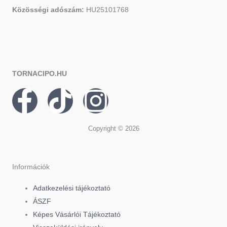
Közösségi adószám:
HU25101768
TORNACIPO.HU
F
T
I
a
i
n
Copyright © 2026
c
k
s
e
t
t
Információk
Adatkezelési tájékoztató
b
o
a
ÁSZF
Képes Vásárlói Tájékoztató
o
k
g