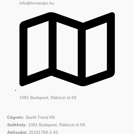
info@tornacipo.hu
1081 Budapest, Rákóczi út 69.
Cégnév:
Starlit Trend Kft.
Székhely:
1081 Budapest, Rákóczi út 69.
Adószám:
25101768-2-42