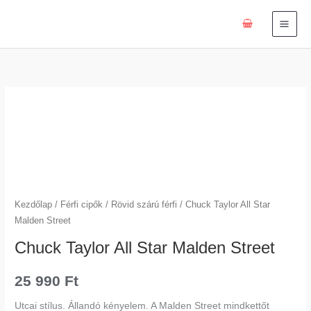
Skip
to
content
Chuck
Taylor
All
Star
Malden
Street
mennyiség
Kezdőlap
/
Férfi cipők
/
Rövid szárú férfi
/ Chuck Taylor All Star
Malden Street
Chuck Taylor All Star Malden Street
25 990
Ft
Utcai stílus. Állandó kényelem. A Malden Street mindkettőt