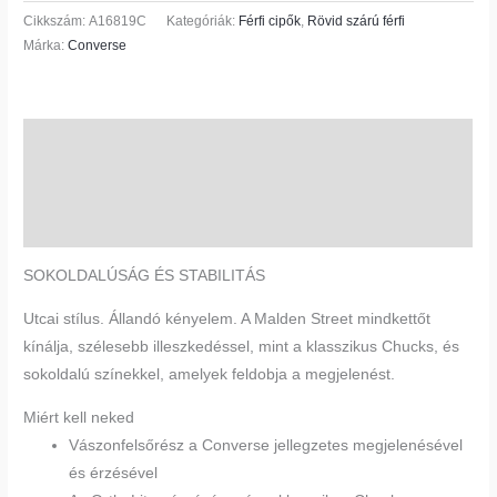
Cikkszám:
A16819C
Kategóriák:
Férfi cipők
,
Rövid szárú férfi
Márka:
Converse
Leírás
További információk
Vélemények (0)
SOKOLDALÚSÁG ÉS STABILITÁS
Utcai stílus. Állandó kényelem. A Malden Street mindkettőt
kínálja, szélesebb illeszkedéssel, mint a klasszikus Chucks, és
sokoldalú színekkel, amelyek feldobja a megjelenést.
Miért kell neked
Vászonfelsőrész a Converse jellegzetes megjelenésével
és érzésével