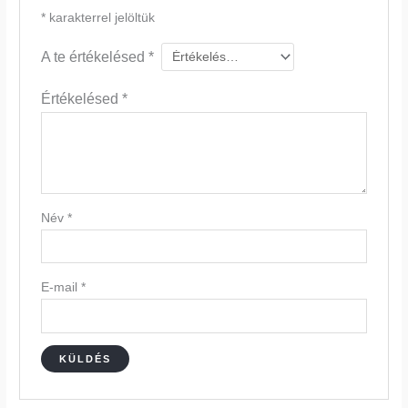
*
karakterrel jelöltük
A te értékelésed
*
Értékelésed
*
Név
*
E-mail
*