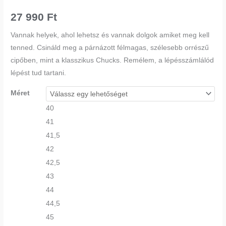
27 990
Ft
Vannak helyek, ahol lehetsz és vannak dolgok amiket meg kell
tenned. Csináld meg a párnázott félmagas, szélesebb orrészű
cipőben, mint a klasszikus Chucks. Remélem, a lépésszámlálód
lépést tud tartani.
Méret
40
41
41,5
42
42,5
43
44
44,5
45