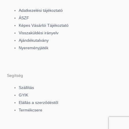
e
t
t
Adatkezelési tájékoztató
b
o
a
ÁSZF
Képes Vásárlói Tájékoztató
o
k
g
Visszaküldési irányelv
Ajándékutalvány
o
r
Nyereményjáték
k
a
-
m
Segítség
f
Szállítás
GYIK
Elállás a szerződéstől
Termékcsere