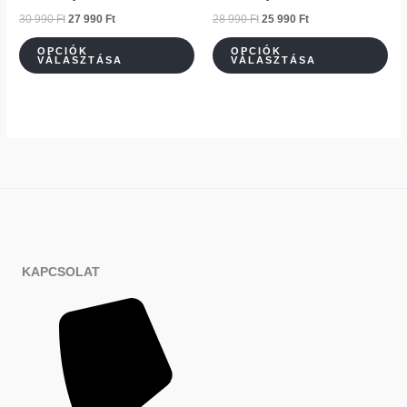
30
27
28
25
termékoldalon
ter
terméknek
te
990 Ft.
990 Ft.
990 Ft.
990 Ft.
30 990
Ft
27 990
Ft
28 990
Ft
25 990
Ft
választhatók
vál
több
töb
ki
ki
variációja
var
OPCIÓK
OPCIÓK
VÁLASZTÁSA
VÁLASZTÁSA
van.
van
A
A
változatok
vál
a
a
termékoldalon
ter
választhatók
vál
ki
ki
KAPCSOLAT