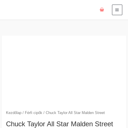
Skip
to
content
Chuck
Taylor
All
Star
Malden
Street
mennyiség
Kezdőlap
/
Férfi cipők
/ Chuck Taylor All Star Malden Street
Chuck Taylor All Star Malden Street