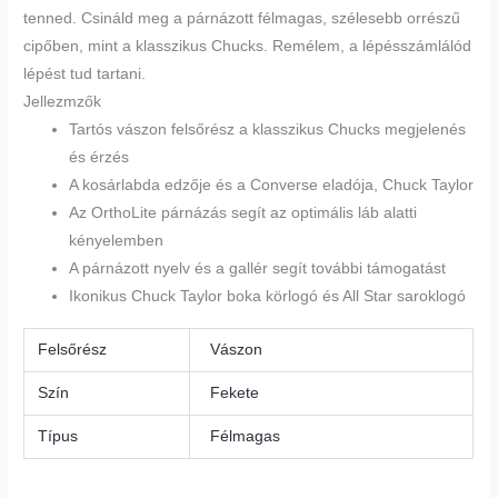
tenned. Csináld meg a párnázott félmagas, szélesebb orrészű
cipőben, mint a klasszikus Chucks. Remélem, a lépésszámlálód
lépést tud tartani.
Jellezmzők
Tartós vászon felsőrész a klasszikus Chucks megjelenés
és érzés
A kosárlabda edzője és a Converse eladója, Chuck Taylor
Az OrthoLite párnázás segít az optimális láb alatti
kényelemben
A párnázott nyelv és a gallér segít további támogatást
Ikonikus Chuck Taylor boka körlogó és All Star saroklogó
Felsőrész
Vászon
Szín
Fekete
Típus
Félmagas