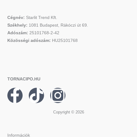
Cégnév:
Starlit Trend Kft.
Székhely:
1081 Budapest, Rákóczi út 69.
Adószám:
25101768-2-42
Közösségi adószám:
HU25101768
TORNACIPO.HU
F
T
I
a
i
n
Copyright © 2026
c
k
s
Információk