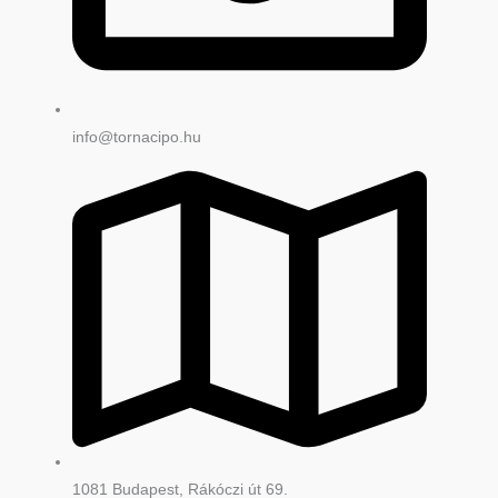
info@tornacipo.hu
1081 Budapest, Rákóczi út 69.