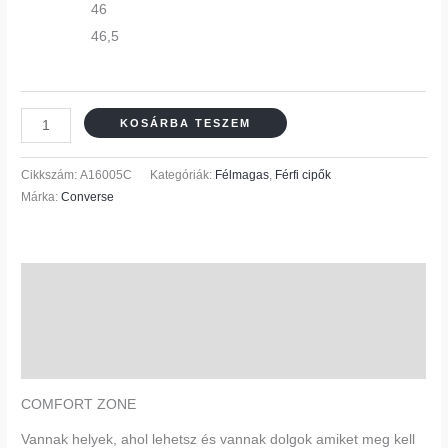
46
46,5
KOSÁRBA TESZEM
Cikkszám:
A16005C
Kategóriák:
Félmagas
,
Férfi cipők
Márka:
Converse
Leírás
További információk
Vélemények (0)
COMFORT ZONE
Vannak helyek, ahol lehetsz és vannak dolgok amiket meg kell