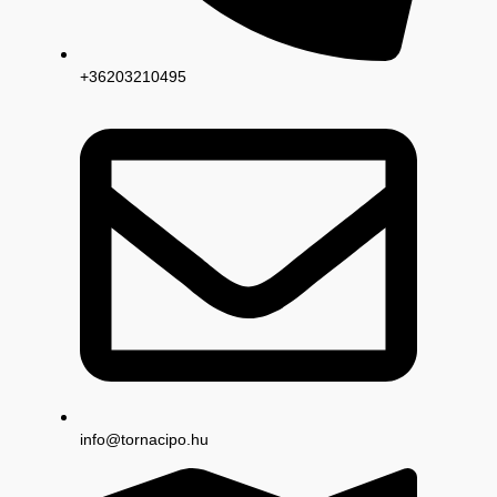
+36203210495
info@tornacipo.hu