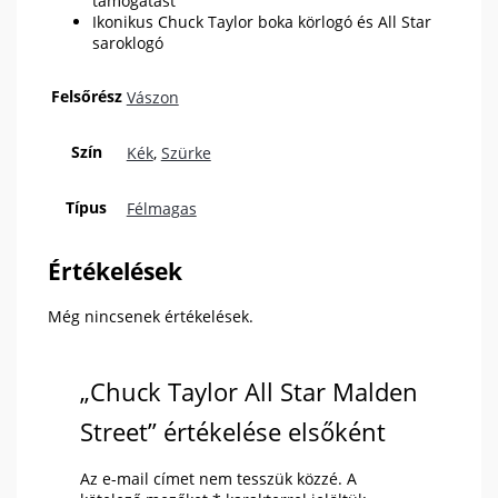
támogatást
Ikonikus Chuck Taylor boka körlogó és All Star
saroklogó
Felsőrész
Vászon
Szín
Kék
,
Szürke
Típus
Félmagas
Értékelések
Még nincsenek értékelések.
„Chuck Taylor All Star Malden
Street” értékelése elsőként
Az e-mail címet nem tesszük közzé.
A