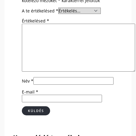
kötelező mezőket
*
karakterrel jelöltük
A te értékelésed
*
Értékelésed
*
Név
*
E-mail
*