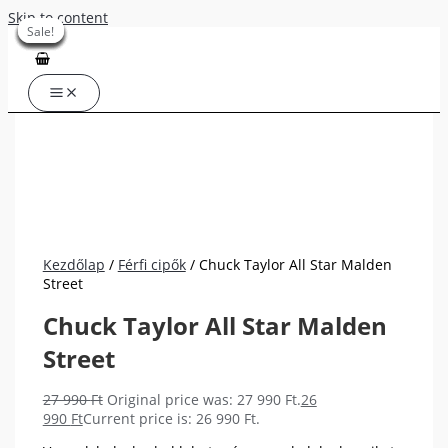
Skip to content
Sale!
Sale!
Sale!
Sale!
Sale!
Sale!
Sale!
Sale!
Sale!
Kezdőlap
/
Férfi cipők
/ Chuck Taylor All Star Malden
Street
Chuck Taylor All Star Malden
Street
27 990
Ft
Original price was: 27 990 Ft.
26
990
Ft
Current price is: 26 990 Ft.