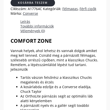
KOSÁRBA TESZEM
Cikkszám:
A17764C
Kategóriák:
Félmagas
,
Férfi cipők
Márka:
Converse
Leírás
További információk
Vélemények (0)
COMFORT ZONE
Vannak helyek, ahol lehetsz és vannak dolgok amiket
meg kell tenned. Csináld meg a párnázott félmagas,
szélesebb orrészű cipőben, mint a klasszikus Chucks.
Remélem, a lépésszámlálód lépést tud tartani.
Jellezmzők
Tartós vászon felsőrész a klasszikus Chucks
megjelenés és érzés
A kosárlabda edzője és a Converse eladója,
Chuck Taylor
Az OrthoLite párnázás segít az optimális láb
alatti kényelemben
A párnázott nyelv és a gallér segít további