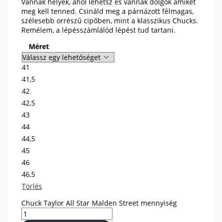
Vannak helyek, ahol lehetsz és vannak dolgok amiket
meg kell tenned. Csináld meg a párnázott félmagas,
szélesebb orrészű cipőben, mint a klasszikus Chucks.
Remélem, a lépésszámlálód lépést tud tartani.
Méret
41
41,5
42
42,5
43
44
44,5
45
46
46,5
Törlés
Chuck Taylor All Star Malden Street mennyiség