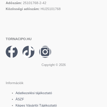
Adószám:
25101768-2-42
Közösségi adószám:
HU25101768
TORNACIPO.HU
F
T
I
a
i
n
Copyright © 2026
c
k
s
e
t
t
Információk
Adatkezelési tájékoztató
b
o
a
ÁSZF
Képes Vásárlói Tájékoztató