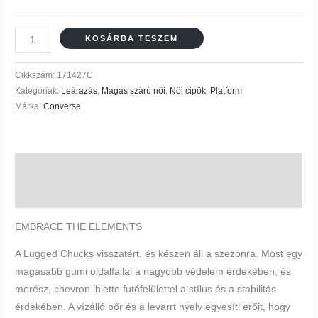
KOSÁRBA TESZEM
Cikkszám:
171427C
Kategóriák:
Leárazás
,
Magas szárú női
,
Női cipők
,
Platform
Márka:
Converse
Leírás
Vélemények (0)
EMBRACE THE ELEMENTS
A Lugged Chucks visszatért, és készen áll a szezonra. Most egy
magasabb gumi oldalfallal a nagyobb védelem érdekében, és
merész, chevron ihlette futófelülettel a stílus és a stabilitás
érdekében. A vízálló bőr és a levarrt nyelv egyesíti erőit, hogy