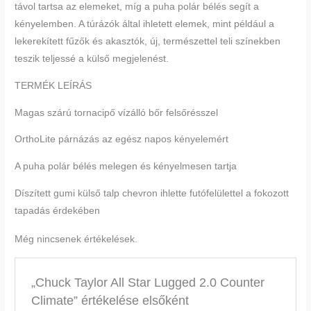
távol tartsa az elemeket, míg a puha polár bélés segít a
kényelemben. A túrázók által ihletett elemek, mint például a
lekerekített fűzők és akasztók, új, természettel teli színekben
teszik teljessé a külső megjelenést.
TERMÉK LEÍRÁS
Magas szárú tornacipő vízálló bőr felsőrésszel
OrthoLite párnázás az egész napos kényelemért
A puha polár bélés melegen és kényelmesen tartja
Díszített gumi külső talp chevron ihlette futófelülettel a fokozott
tapadás érdekében
Még nincsenek értékelések.
„Chuck Taylor All Star Lugged 2.0 Counter
Climate” értékelése elsőként