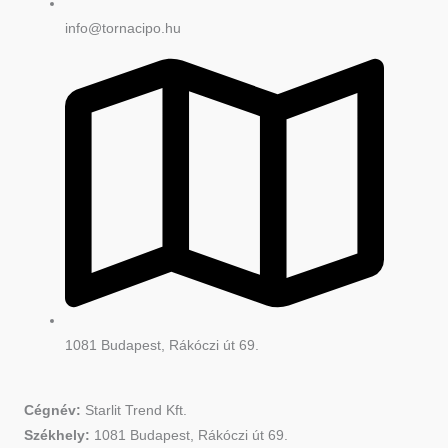
info@tornacipo.hu
1081 Budapest, Rákóczi út 69.
Cégnév:
Starlit Trend Kft.
Székhely:
1081 Budapest, Rákóczi út 69.