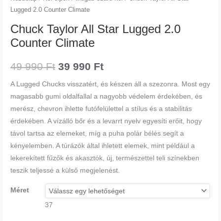
Lugged 2.0 Counter Climate
Chuck Taylor All Star Lugged 2.0
Counter Climate
49 990
Ft
39 990
Ft
A Lugged Chucks visszatért, és készen áll a szezonra. Most egy
magasabb gumi oldalfallal a nagyobb védelem érdekében, és
merész, chevron ihlette futófelülettel a stílus és a stabilitás
érdekében. A vízálló bőr és a levarrt nyelv egyesíti erőit, hogy
távol tartsa az elemeket, míg a puha polár bélés segít a
kényelemben. A túrázók által ihletett elemek, mint például a
lekerekített fűzők és akasztók, új, természettel teli színekben
teszik teljessé a külső megjelenést.
Méret
37