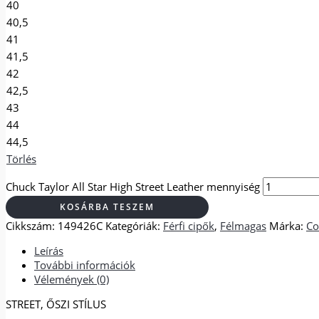
40
40,5
41
41,5
42
42,5
43
44
44,5
Törlés
Chuck Taylor All Star High Street Leather mennyiség
KOSÁRBA TESZEM
Cikkszám:
149426C
Kategóriák:
Férfi cipők
,
Félmagas
Márka:
Co
Leírás
További információk
Vélemények (0)
STREET, ŐSZI STÍLUS