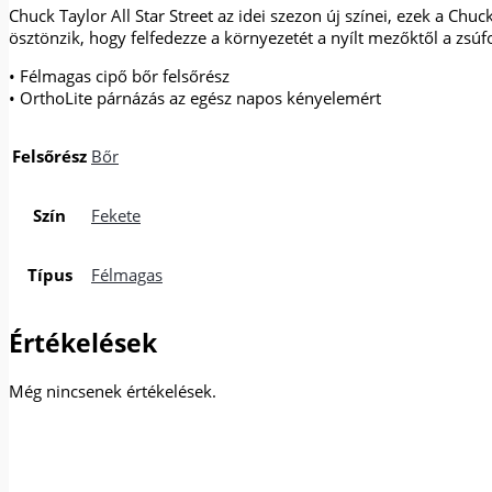
Chuck Taylor All Star Street az idei szezon új színei, ezek a C
ösztönzik, hogy felfedezze a környezetét a nyílt mezőktől a zsúfo
• Félmagas cipő bőr felsőrész
• OrthoLite párnázás az egész napos kényelemért
Felsőrész
Bőr
Szín
Fekete
Típus
Félmagas
Értékelések
Még nincsenek értékelések.