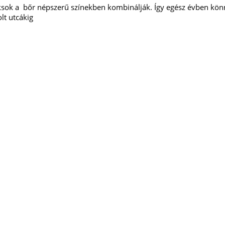
hucksok a bőr népszerű színekben kombinálják. Így egész évben kön
lt utcákig