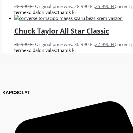
28 990
Ft
Original price was: 28 990 Ft.
25 990
Ft
Current p
termékoldalon választhatók ki
Chuck Taylor All Star Classic
30 990
Ft
Original price was: 30 990 Ft.
27 990
Ft
Current p
termékoldalon választhatók ki
KAPCSOLAT