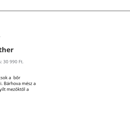
r
ther
s: 30 990 Ft.
cksok a bőr
ni. Bárhova mész a
yílt mezőktől a