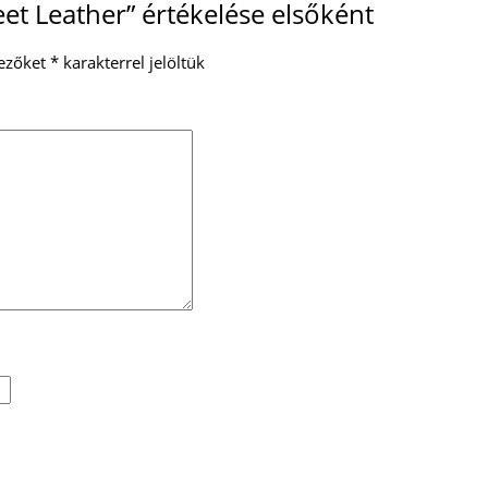
eet Leather” értékelése elsőként
ezőket
*
karakterrel jelöltük