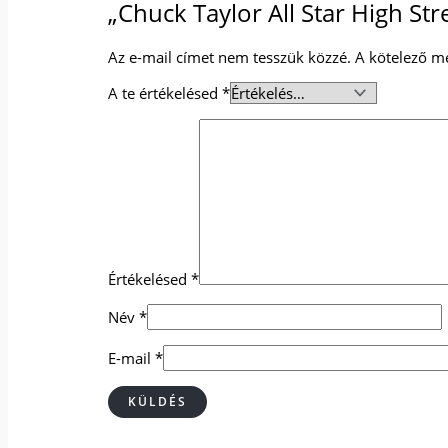
„Chuck Taylor All Star High Str
Az e-mail címet nem tesszük közzé.
A kötelező m
A te értékelésed
*
Értékelésed
*
Név
*
E-mail
*