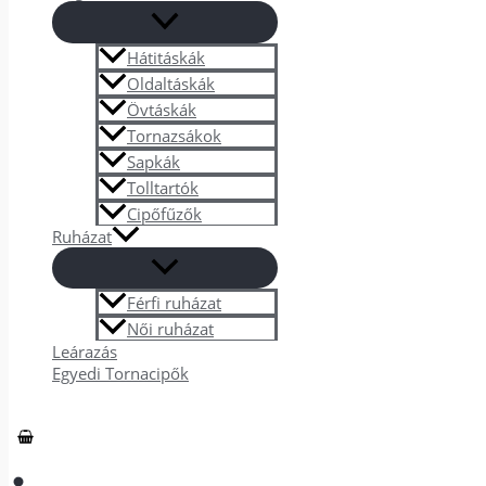
Hátitáskák
Oldaltáskák
Övtáskák
Tornazsákok
Sapkák
Tolltartók
Cipőfűzők
Ruházat
Férfi ruházat
Női ruházat
Leárazás
Egyedi Tornacipők