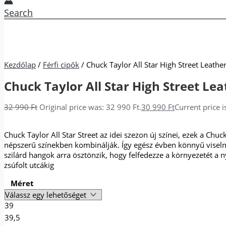
Search
Kezdőlap
/
Férfi cipők
/ Chuck Taylor All Star High Street Leathe
Chuck Taylor All Star High Street Lea
32 990
Ft
Original price was: 32 990 Ft.
30 990
Ft
Current price i
Chuck Taylor All Star Street az idei szezon új színei, ezek a Chu
népszerű színekben kombinálják. Így egész évben könnyű visel
szilárd hangok arra ösztönzik, hogy felfedezze a környezetét a n
zsúfolt utcákig
Méret
39
39,5