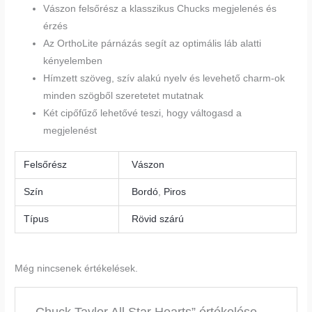
Vászon felsőrész a klasszikus Chucks megjelenés és
érzés
Az OrthoLite párnázás segít az optimális láb alatti
kényelemben
Hímzett szöveg, szív alakú nyelv és levehető charm-ok
minden szögből szeretetet mutatnak
Két cipőfűző lehetővé teszi, hogy váltogasd a
megjelenést
Felsőrész
Vászon
Szín
Bordó
,
Piros
Típus
Rövid szárú
Még nincsenek értékelések.
„Chuck Taylor All Star Hearts” értékelése