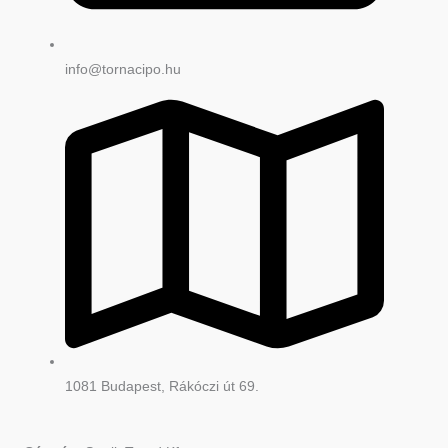
info@tornacipo.hu
1081 Budapest, Rákóczi út 69.