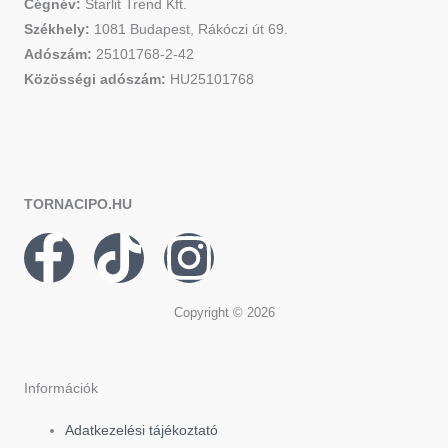
Cégnév:
Starlit Trend Kft.
Székhely:
1081 Budapest, Rákóczi út 69.
Adószám:
25101768-2-42
Közösségi adószám:
HU25101768
TORNACIPO.HU
F
T
I
a
i
n
Copyright © 2026
c
k
s
e
t
t
Információk
Adatkezelési tájékoztató