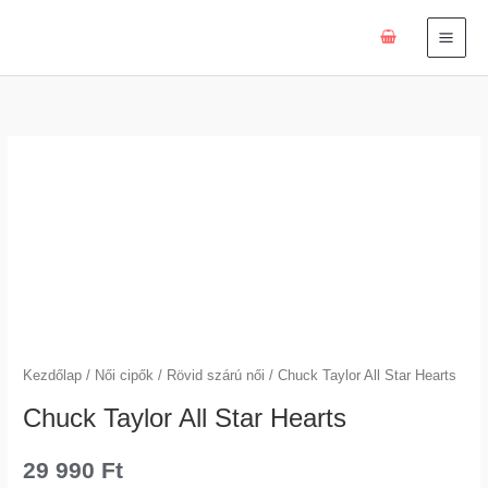
Skip
to
content
Chuck
Taylor
All
Star
Hearts
mennyiség
Kezdőlap
/
Női cipők
/
Rövid szárú női
/ Chuck Taylor All Star Hearts
Chuck Taylor All Star Hearts
29 990
Ft