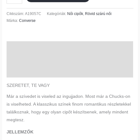
Cikkszám:
A19057C
Kategóriák:
Női cipők
,
Rövid szárú női
Márka:
Converse
Leírás
További információk
Vélemények (0)
SZERETET, TE VAGY
Már a szívedet is viseled az ingujjadon. Most már a Chucks-on
is viselheted. A klasszikus színek finom romantikus részletekkel
találkoznak, hogy egy olyan cipőt készítsenek, amely mindent
megtesz.
JELLEMZŐK