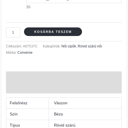
36
KOSÁRBA TESZEM
Cikkszám:
A07537C
Kategóriák:
Női cipők
,
Rövid szárú női
Márka:
Converse
További információk
Vélemények (0)
Felsőrész
Vászon
Szín
Bézs
Típus
Rövid szárú