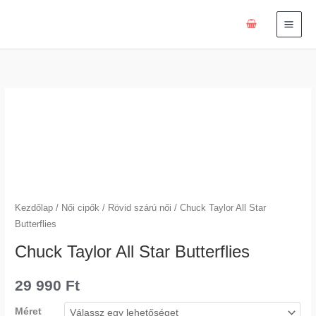
Skip
to
content
Chuck
Taylor
All
Star
Butterflies
mennyiség
Kezdőlap
/
Női cipők
/
Rövid szárú női
/ Chuck Taylor All Star
Butterflies
Chuck Taylor All Star Butterflies
29 990
Ft
Méret