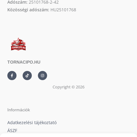
Adószám:
25101768-2-42
Közösségi adószám:
HU25101768
TORNACIPO.HU
F
T
I
a
i
n
c
k
s
e
t
t
Copyright © 2026
b
o
a
o
k
g
o
r
k
a
-
m
f
Információk
Adatkezelési tájékoztató
ÁSZF