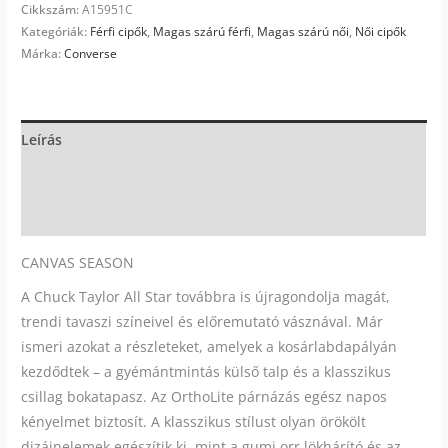
Cikkszám:
A15951C
Kategóriák:
Férfi cipők
,
Magas szárú férfi
,
Magas szárú női
,
Női cipők
Márka:
Converse
Leírás
További információk
Vélemények (0)
CANVAS SEASON
A Chuck Taylor All Star továbbra is újragondolja magát,
trendi tavaszi színeivel és előremutató vásznával. Már
ismeri azokat a részleteket, amelyek a kosárlabdapályán
kezdődtek – a gyémántmintás külső talp és a klasszikus
csillag bokatapasz. Az OrthoLite párnázás egész napos
kényelmet biztosít. A klasszikus stílust olyan örökölt
dizájnelemek egészítik ki, mint a gumi orr lökhárító és az