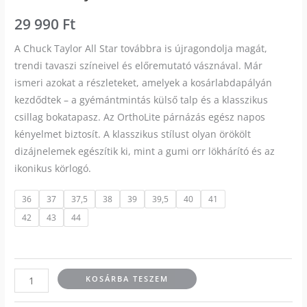
29 990
Ft
A Chuck Taylor All Star továbbra is újragondolja magát,
trendi tavaszi színeivel és előremutató vásznával. Már
ismeri azokat a részleteket, amelyek a kosárlabdapályán
kezdődtek – a gyémántmintás külső talp és a klasszikus
csillag bokatapasz. Az OrthoLite párnázás egész napos
kényelmet biztosít. A klasszikus stílust olyan örökölt
dizájnelemek egészítik ki, mint a gumi orr lökhárító és az
ikonikus körlogó.
36
37
37,5
38
39
39,5
40
41
42
43
44
KOSÁRBA TESZEM