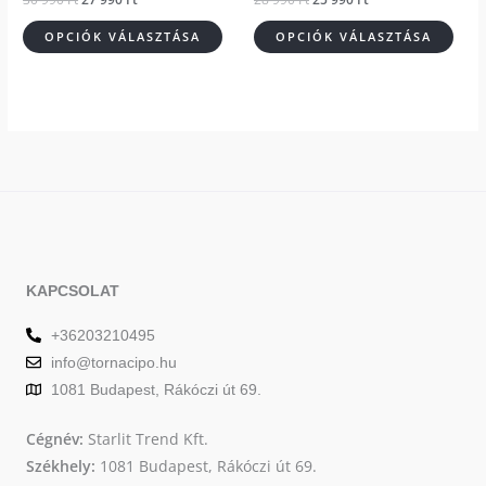
választhatók
vála
OPCIÓK VÁLASZTÁSA
OPCIÓK VÁLASZTÁSA
ki
ki
KAPCSOLAT
+36203210495
info@tornacipo.hu
1081 Budapest, Rákóczi út 69.
Cégnév:
Starlit Trend Kft.
Székhely:
1081 Budapest, Rákóczi út 69.