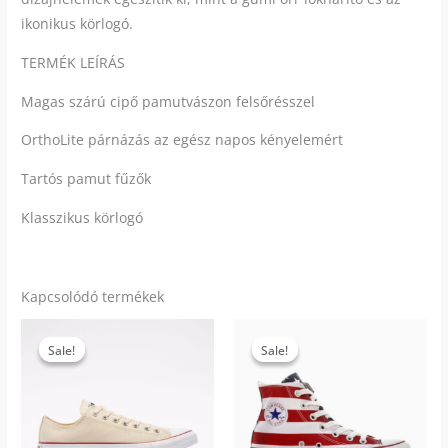
ikonikus körlogó.
TERMÉK LEÍRÁS
Magas szárú cipő pamutvászon felsőrésszel
OrthoLite párnázás az egész napos kényelemért
Tartós pamut fűzők
Klasszikus körlogó
Kapcsolódó termékek
Original
Current
Original
Current
Ennek
Enn
price
price
price
price
Sale!
Sale!
Sale!
Sale!
a
a
was:
is:
was:
is:
28
25
30
27
terméknek
ter
990 Ft.
990 Ft.
990 Ft.
990 Ft.
több
több
variációja
vari