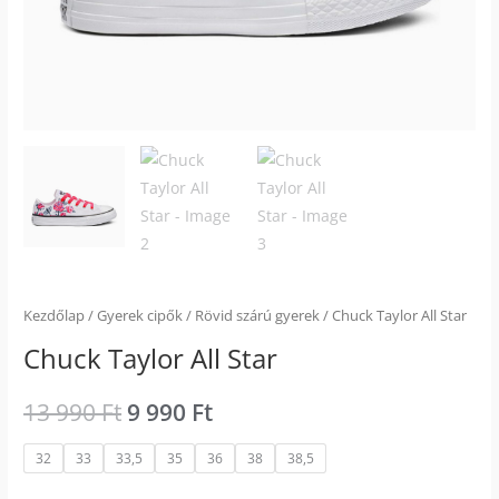
Kezdőlap
/
Gyerek cipők
/
Rövid szárú gyerek
/ Chuck Taylor All Star
Chuck Taylor All Star
13 990
Ft
9 990
Ft
32
33
33,5
35
36
38
38,5