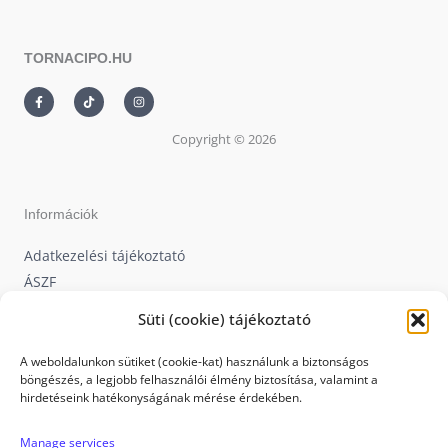
TORNACIPO.HU
F
T
I
a
i
n
c
k
s
e
t
t
Copyright © 2026
b
o
a
o
k
g
o
r
k
a
-
m
f
Információk
Adatkezelési tájékoztató
ÁSZF
Képes Vásárlói Tájékoztató
Süti (cookie) tájékoztató
Visszaküldési irányelv
Ajándékutalvány
A weboldalunkon sütiket (cookie-kat) használunk a biztonságos
böngészés, a legjobb felhasználói élmény biztosítása, valamint a
Nyereményjáték
hirdetéseink hatékonyságának mérése érdekében.
Manage services