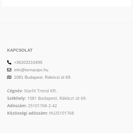
változatok
vált
a
a
termékoldalon
term
választhatók
vála
ki
ki
KAPCSOLAT
+36203210495
info@tornacipo.hu
1081 Budapest, Rákóczi út 69.
Cégnév:
Starlit Trend Kft.
Székhely:
1081 Budapest, Rákóczi út 69.
Adószám:
25101768-2-42
Közösségi adószám:
HU25101768