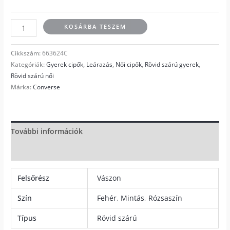
KOSÁRBA TESZEM
Cikkszám:
663624C
Kategóriák:
Gyerek cipők
,
Leárazás
,
Női cipők
,
Rövid szárú gyerek
,
Rövid szárú női
Márka:
Converse
További információk
Vélemények (0)
Felsőrész
Vászon
Szín
Fehér
,
Mintás
,
Rózsaszín
Típus
Rövid szárú