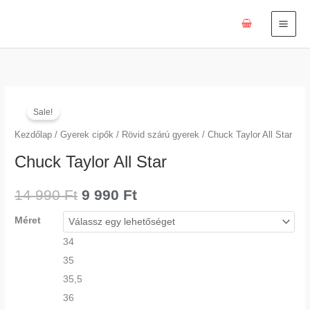
Skip
to
content
Chuck
Original
Current
Sale!
Taylor
price
price
All
Kezdőlap
/
Gyerek cipők
/
Rövid szárú gyerek
/ Chuck Taylor All Star
Star
was:
is:
Chuck Taylor All Star
mennyiség
14
9
14 990
Ft
9 990
Ft
990 Ft.
990 Ft.
Méret
34
35
35,5
36