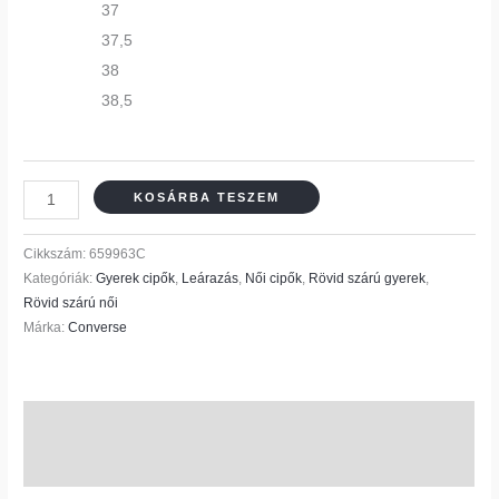
37
37,5
38
38,5
KOSÁRBA TESZEM
Cikkszám:
659963C
Kategóriák:
Gyerek cipők
,
Leárazás
,
Női cipők
,
Rövid szárú gyerek
,
Rövid szárú női
Márka:
Converse
További információk
Vélemények (0)