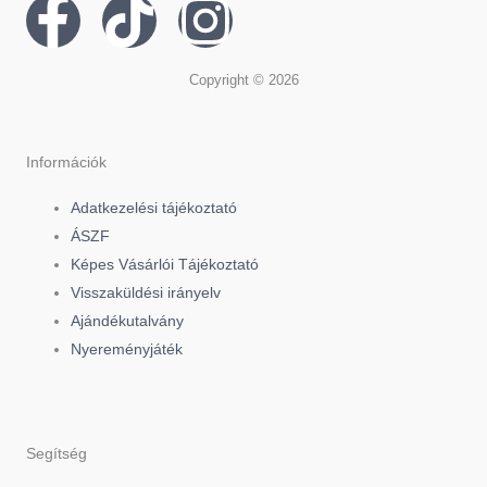
F
T
I
a
i
n
Copyright © 2026
c
k
s
e
t
t
Információk
Adatkezelési tájékoztató
b
o
a
ÁSZF
Képes Vásárlói Tájékoztató
o
k
g
Visszaküldési irányelv
Ajándékutalvány
o
r
Nyereményjáték
k
a
-
m
Segítség