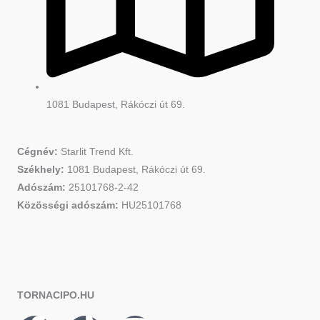
1081 Budapest, Rákóczi út 69.
Cégnév:
Starlit Trend Kft.
Székhely:
1081 Budapest, Rákóczi út 69.
Adószám:
25101768-2-42
Közösségi adószám:
HU25101768
TORNACIPO.HU